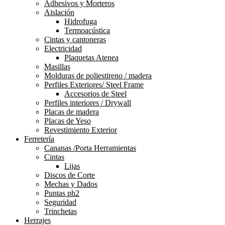
Adhesivos y Morteros
Aislación
Hidrofuga
Termoacústica
Cintas y cantoneras
Electricidad
Plaquetas Atenea
Masillas
Molduras de poliestireno / madera
Perfiles Exteriores/ Steel Frame
Accesorios de Steel
Perfiles interiores / Drywall
Placas de madera
Placas de Yeso
Revestimiento Exterior
Ferretería
Cananas /Porta Herramientas
Cintas
Lijas
Discos de Corte
Mechas y Dados
Puntas ph2
Seguridad
Trinchetas
Herrajes