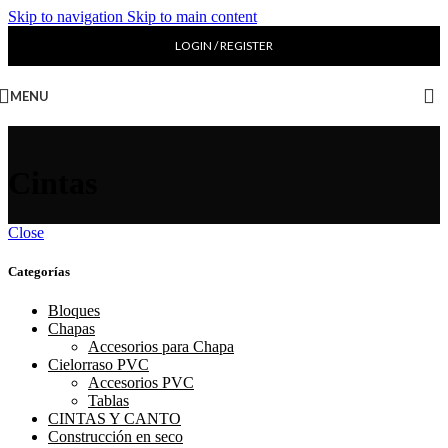
Skip to navigation
Skip to main content
LOGIN / REGISTER
MENU
Cintas
Close
Categorías
Bloques
Chapas
Accesorios para Chapa
Cielorraso PVC
Accesorios PVC
Tablas
CINTAS Y CANTO
Construcción en seco