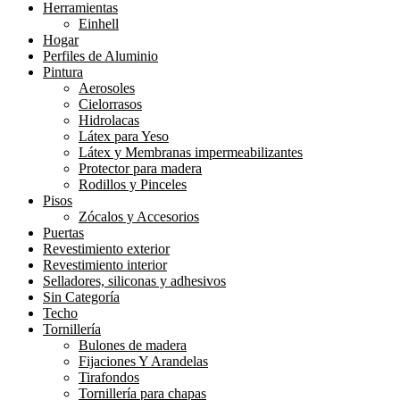
Herramientas
Einhell
Hogar
Perfiles de Aluminio
Pintura
Aerosoles
Cielorrasos
Hidrolacas
Látex para Yeso
Látex y Membranas impermeabilizantes
Protector para madera
Rodillos y Pinceles
Pisos
Zócalos y Accesorios
Puertas
Revestimiento exterior
Revestimiento interior
Selladores, siliconas y adhesivos
Sin Categoría
Techo
Tornillería
Bulones de madera
Fijaciones Y Arandelas
Tirafondos
Tornillería para chapas