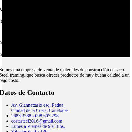
Pagos Seguros.
ague online en nuestra web.
nvíos Montevideo e Interior.
ubrimos todo el país.
Somos una empresa de venta de materiales de construcción en seco
Steel framing, que busca ofrecer productos de muy buena calidad a un
bajo costo.
Datos de Contacto
Av. Giannattasio esq. Padua,
Ciudad de la Costa, Canelones.
2683 3588 - 098 605 298
costasteel2016@gmail.com
Lunes a Viernes de 9 a 18hs.
Sábados de 9 a 13hs.