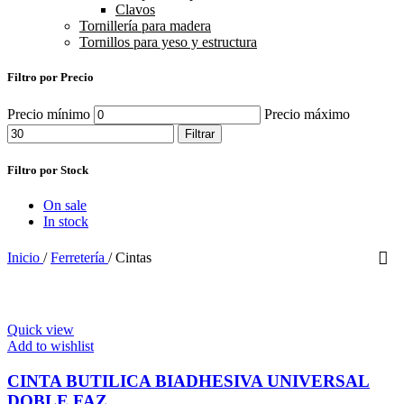
Clavos
Tornillería para madera
Tornillos para yeso y estructura
Filtro por Precio
Precio mínimo
Precio máximo
Filtrar
Filtro por Stock
On sale
In stock
Inicio
/
Ferretería
/
Cintas
Quick view
Add to wishlist
CINTA BUTILICA BIADHESIVA UNIVERSAL
DOBLE FAZ