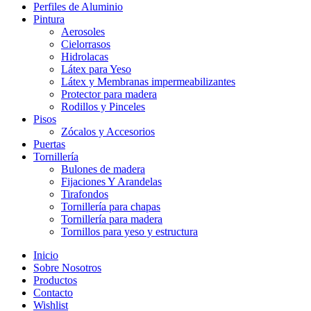
Perfiles de Aluminio
Pintura
Aerosoles
Cielorrasos
Hidrolacas
Látex para Yeso
Látex y Membranas impermeabilizantes
Protector para madera
Rodillos y Pinceles
Pisos
Zócalos y Accesorios
Puertas
Tornillería
Bulones de madera
Fijaciones Y Arandelas
Tirafondos
Tornillería para chapas
Tornillería para madera
Tornillos para yeso y estructura
Inicio
Sobre Nosotros
Productos
Contacto
Wishlist