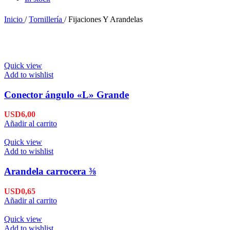
Inicio
/
Tornillería
/
Fijaciones Y Arandelas
Quick view
Add to wishlist
Conector ángulo «L» Grande
USD
6,00
Añadir al carrito
Quick view
Add to wishlist
Arandela carrocera ⅜
USD
0,65
Añadir al carrito
Quick view
Add to wishlist