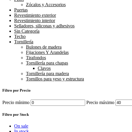
Zócalos y Accesorios
Puertas
Revestimiento exterior
Revestimiento interior
Selladores, siliconas y adhesivos
Sin Categoría
Techo
Tornillería
Bulones de madera
Fijaciones Y Arandelas
Tirafondos
Tornillería para chapas
Clavos
Tornillería para madera
Tornillos para yeso y estructura
Filtro por Precio
Precio mínimo
Precio máximo
Filtro por Stock
On sale
In stock