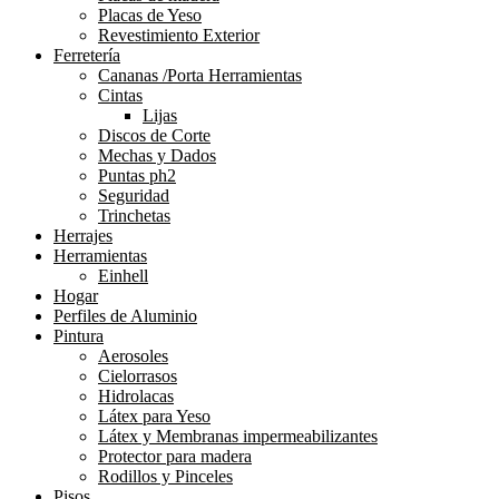
Placas de Yeso
Revestimiento Exterior
Ferretería
Cananas /Porta Herramientas
Cintas
Lijas
Discos de Corte
Mechas y Dados
Puntas ph2
Seguridad
Trinchetas
Herrajes
Herramientas
Einhell
Hogar
Perfiles de Aluminio
Pintura
Aerosoles
Cielorrasos
Hidrolacas
Látex para Yeso
Látex y Membranas impermeabilizantes
Protector para madera
Rodillos y Pinceles
Pisos