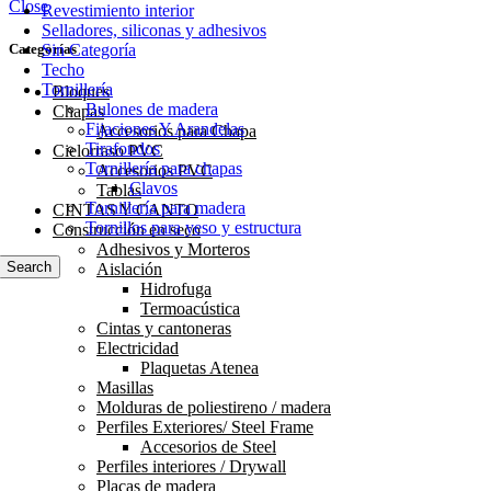
Close
Revestimiento interior
Selladores, siliconas y adhesivos
Sin Categoría
Categorías
Techo
Tornillería
Bloques
Bulones de madera
Chapas
Fijaciones Y Arandelas
Accesorios para Chapa
Tirafondos
Cielorraso PVC
Tornillería para chapas
Accesorios PVC
Clavos
Tablas
Tornillería para madera
CINTAS Y CANTO
Tornillos para yeso y estructura
Construcción en seco
Adhesivos y Morteros
Search
Aislación
Hidrofuga
Termoacústica
Cintas y cantoneras
Electricidad
Plaquetas Atenea
Masillas
Molduras de poliestireno / madera
Perfiles Exteriores/ Steel Frame
Accesorios de Steel
Perfiles interiores / Drywall
Placas de madera