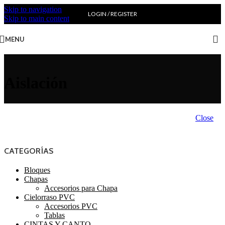
Skip to navigation
LOGIN / REGISTER
Skip to main content
MENU
Aislación
Close
CATEGORÍAS
Bloques
Chapas
Accesorios para Chapa
Cielorraso PVC
Accesorios PVC
Tablas
CINTAS Y CANTO