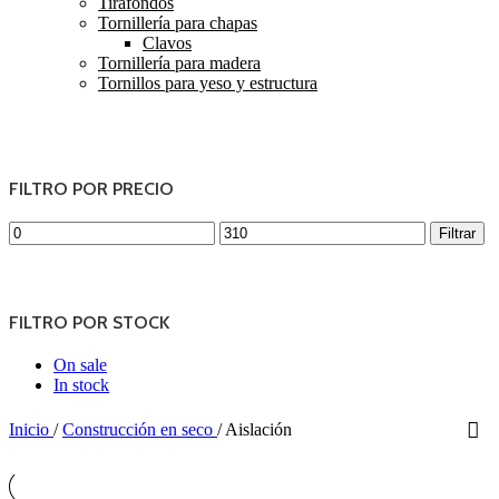
Tirafondos
Tornillería para chapas
Clavos
Tornillería para madera
Tornillos para yeso y estructura
FILTRO POR PRECIO
Precio
Precio
Filtrar
mínimo
máximo
FILTRO POR STOCK
On sale
In stock
Inicio
/
Construcción en seco
/
Aislación