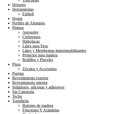
Trinchetas
Herrajes
Herramientas
Einhell
Hogar
Perfiles de Aluminio
Pintura
Aerosoles
Cielorrasos
Hidrolacas
Látex para Yeso
Látex y Membranas impermeabilizantes
Protector para madera
Rodillos y Pinceles
Pisos
Zócalos y Accesorios
Puertas
Revestimiento exterior
Revestimiento interior
Selladores, siliconas y adhesivos
Sin Categoría
Techo
Tornillería
Bulones de madera
Fijaciones Y Arandelas