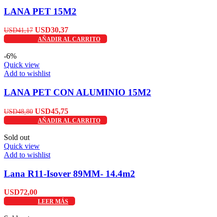
LANA PET 15M2
El
El
USD
30,37
USD
41,17
precio
precio
AÑADIR AL CARRITO
original
actual
era:
es:
-6%
USD41,17.
USD30,37.
Quick view
Add to wishlist
LANA PET CON ALUMINIO 15M2
El
El
USD
45,75
USD
48,80
precio
precio
AÑADIR AL CARRITO
original
actual
era:
es:
Sold out
USD48,80.
USD45,75.
Quick view
Add to wishlist
Lana R11-Isover 89MM- 14.4m2
USD
72,00
LEER MÁS