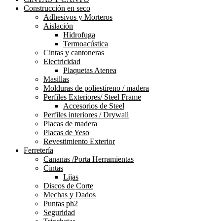
Construcción en seco
Adhesivos y Morteros
Aislación
Hidrofuga
Termoacústica
Cintas y cantoneras
Electricidad
Plaquetas Atenea
Masillas
Molduras de poliestireno / madera
Perfiles Exteriores/ Steel Frame
Accesorios de Steel
Perfiles interiores / Drywall
Placas de madera
Placas de Yeso
Revestimiento Exterior
Ferretería
Cananas /Porta Herramientas
Cintas
Lijas
Discos de Corte
Mechas y Dados
Puntas ph2
Seguridad