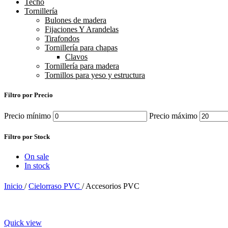
Techo
Tornillería
Bulones de madera
Fijaciones Y Arandelas
Tirafondos
Tornillería para chapas
Clavos
Tornillería para madera
Tornillos para yeso y estructura
Filtro por Precio
Precio mínimo
Precio máximo
Filtro por Stock
On sale
In stock
Inicio
/
Cielorraso PVC
/
Accesorios PVC
Quick view