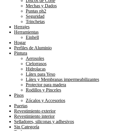
Discos de Corte
Mechas y Dados
Puntas ph2
Seguridad
Trinchetas
Herrajes
Herramientas
Einhell
Hogar
Perfiles de Aluminio
Pintura
Aerosoles
Cielorrasos
Hidrolacas
Látex para Yeso
Látex y Membranas impermeabilizantes
Protector para madera
Rodillos y Pinceles
Pisos
Zócalos y Accesorios
Puertas
Revestimiento exterior
Revestimiento interior
Selladores, siliconas y adhesivos
Sin Categoría