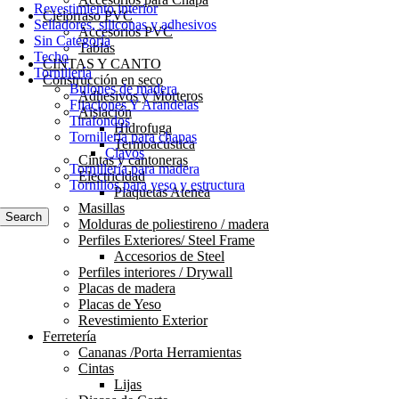
Revestimiento interior
Cielorraso PVC
Selladores, siliconas y adhesivos
Accesorios PVC
Sin Categoría
Tablas
Techo
CINTAS Y CANTO
Tornillería
Construcción en seco
Bulones de madera
Adhesivos y Morteros
Fijaciones Y Arandelas
Aislación
Tirafondos
Hidrofuga
Tornillería para chapas
Termoacústica
Clavos
Cintas y cantoneras
Tornillería para madera
Electricidad
Tornillos para yeso y estructura
Plaquetas Atenea
Masillas
Search
Molduras de poliestireno / madera
Perfiles Exteriores/ Steel Frame
Accesorios de Steel
Perfiles interiores / Drywall
Placas de madera
Placas de Yeso
Revestimiento Exterior
Ferretería
Cananas /Porta Herramientas
Cintas
Lijas