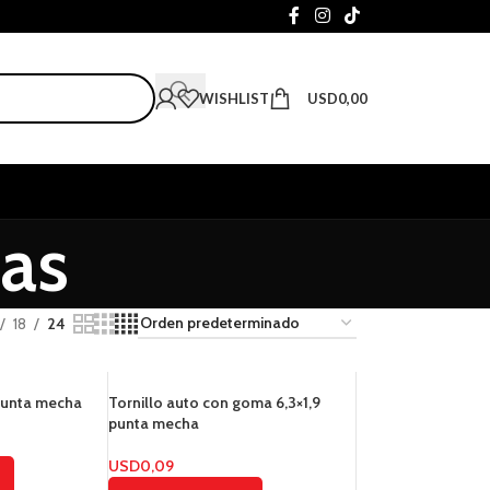
WISHLIST
USD
0,00
pas
18
24
 punta mecha
Tornillo auto con goma 6,3×1,9
punta mecha
USD
0,09