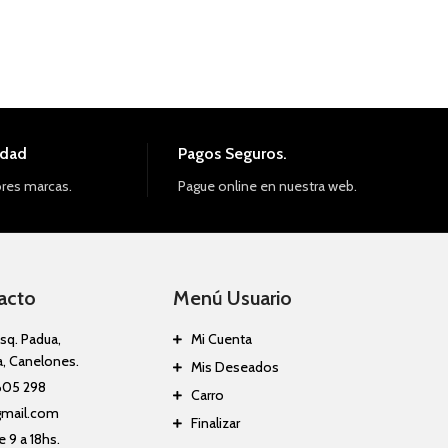
idad
Pagos Seguros.
res marcas.
Pague online en nuestra web.
acto
Menú Usuario
sq. Padua,
Mi Cuenta
a, Canelones.
Mis Deseados
605 298
Carro
gmail.com
Finalizar
 9 a 18hs.