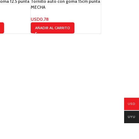
goma 12.5 punta
Tornillo auto con goma 15cm punta
MECHA
USD
0,78
AÑADIR AL CARRITO
USD
UYU