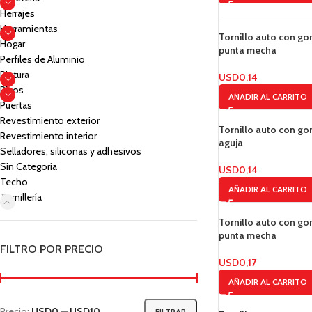
Herrajes
Herramientas
Tornillo auto con go
Hogar
punta mecha
Perfiles de Aluminio
Pintura
USD
0,14
Pisos
AÑADIR AL CARRITO
Puertas
Revestimiento exterior
Tornillo auto con g
Revestimiento interior
aguja
Selladores, siliconas y adhesivos
Sin Categoría
USD
0,14
Techo
AÑADIR AL CARRITO
Tornillería
Tornillo auto con g
punta mecha
FILTRO POR PRECIO
USD
0,17
AÑADIR AL CARRITO
Precio:
USD0
—
USD10
FILTRAR