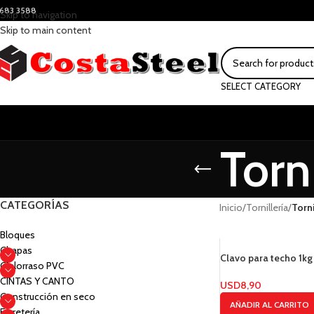
683 3588
Skip to navigation
Skip to main content
SELECT CATEGORY
Torn
CATEGORÍAS
Inicio
/
Tornillería
/
Torni
Bloques
Chapas
Clavo para techo 1kg
Cielorraso PVC
CINTAS Y CANTO
USD
8,90
Construcción en seco
AÑADIR AL CARRITO
Ferretería