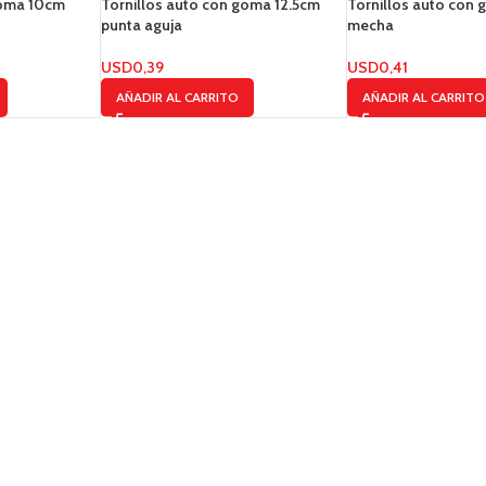
goma 10cm
Tornillos auto con goma 12.5cm
Tornillos auto con 
punta aguja
mecha
USD
0,39
USD
0,41
AÑADIR AL CARRITO
AÑADIR AL CARRITO