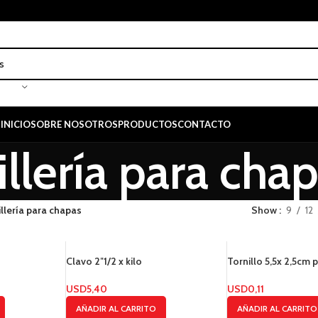
INICIO
SOBRE NOSOTROS
PRODUCTOS
CONTACTO
illería para cha
llería para chapas
Show
9
12
Clavo 2″1/2 x kilo
Tornillo 5,5x 2,5cm
USD
5,40
USD
0,11
AÑADIR AL CARRITO
AÑADIR AL CARRITO