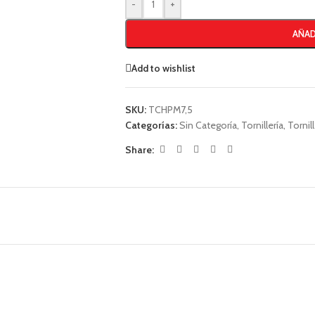
-
+
AÑAD
Add to wishlist
SKU:
TCHPM7,5
Categorías:
Sin Categoría
,
Tornillería
,
Tornil
Share: