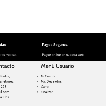
idad
Pagos Seguros.
res marcas.
Pague online en nuestra web.
ntacto
Menú Usuario
 Padua,
Mi Cuenta
Canelones.
Mis Deseados
 298
Carro
il.com
Finalizar
a 18hs.