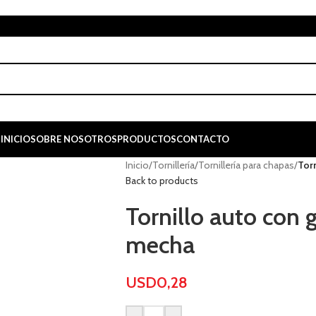
INICIO
SOBRE NOSOTROS
PRODUCTOS
CONTACTO
Inicio
/
Tornillería
/
Tornillería para chapas
/
Tor
Back to products
Tornillo auto con
mecha
USD
0,28