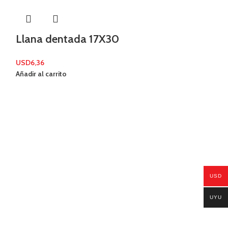
Llana dentada 17X30
USD
6,36
Añadir al carrito
Masilla Sup
USD
USD
8,74
UYU
Añadir al carrito