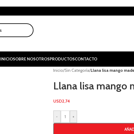
INICIO
SOBRE NOSOTROS
PRODUCTOS
CONTACTO
Inicio
/
Sin Categoría
/
Llana lisa mango made
Llana lisa mango 
USD
2,74
-
+
AÑAD