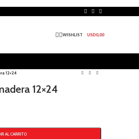
WISHLIST
USD
0,00
ra 12×24
madera 12×24
IR AL CARRITO