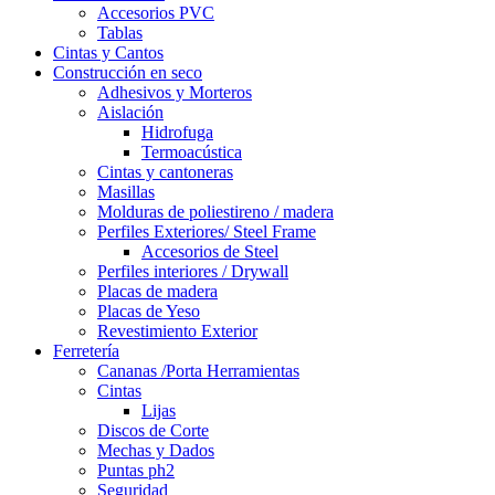
Accesorios PVC
Tablas
Cintas y Cantos
Construcción en seco
Adhesivos y Morteros
Aislación
Hidrofuga
Termoacústica
Cintas y cantoneras
Masillas
Molduras de poliestireno / madera
Perfiles Exteriores/ Steel Frame
Accesorios de Steel
Perfiles interiores / Drywall
Placas de madera
Placas de Yeso
Revestimiento Exterior
Ferretería
Cananas /Porta Herramientas
Cintas
Lijas
Discos de Corte
Mechas y Dados
Puntas ph2
Seguridad