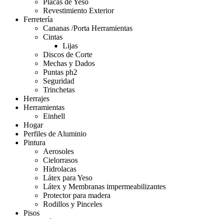
Placas de Yeso
Revestimiento Exterior
Ferretería
Cananas /Porta Herramientas
Cintas
Lijas
Discos de Corte
Mechas y Dados
Puntas ph2
Seguridad
Trinchetas
Herrajes
Herramientas
Einhell
Hogar
Perfiles de Aluminio
Pintura
Aerosoles
Cielorrasos
Hidrolacas
Látex para Yeso
Látex y Membranas impermeabilizantes
Protector para madera
Rodillos y Pinceles
Pisos