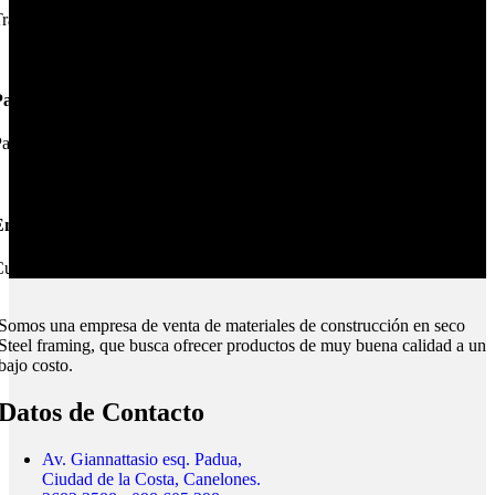
rabajamos las mejores marcas.
Pagos Seguros.
ague online en nuestra web.
nvíos Montevideo e Interior.
ubrimos todo el país.
Somos una empresa de venta de materiales de construcción en seco
Steel framing, que busca ofrecer productos de muy buena calidad a un
bajo costo.
Datos de Contacto
Av. Giannattasio esq. Padua,
Ciudad de la Costa, Canelones.