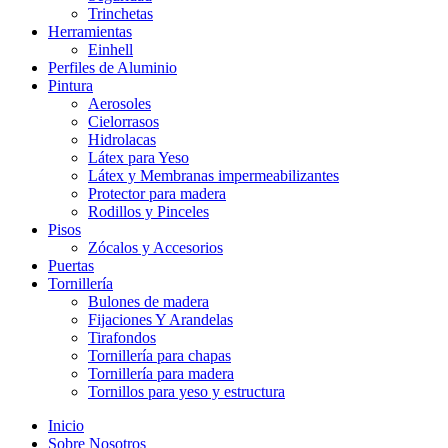
Trinchetas
Herramientas
Einhell
Perfiles de Aluminio
Pintura
Aerosoles
Cielorrasos
Hidrolacas
Látex para Yeso
Látex y Membranas impermeabilizantes
Protector para madera
Rodillos y Pinceles
Pisos
Zócalos y Accesorios
Puertas
Tornillería
Bulones de madera
Fijaciones Y Arandelas
Tirafondos
Tornillería para chapas
Tornillería para madera
Tornillos para yeso y estructura
Inicio
Sobre Nosotros