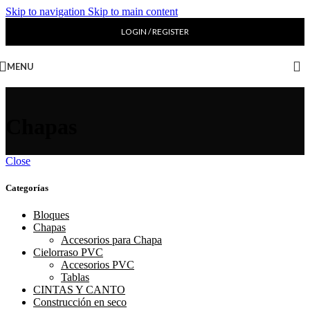
Skip to navigation
Skip to main content
LOGIN / REGISTER
MENU
Chapas
Close
Categorías
Bloques
Chapas
Accesorios para Chapa
Cielorraso PVC
Accesorios PVC
Tablas
CINTAS Y CANTO
Construcción en seco