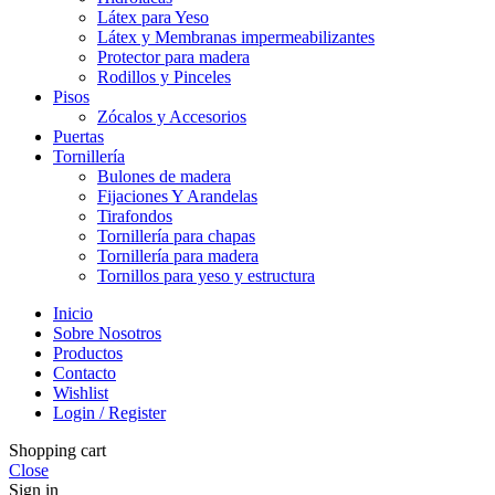
Látex para Yeso
Látex y Membranas impermeabilizantes
Protector para madera
Rodillos y Pinceles
Pisos
Zócalos y Accesorios
Puertas
Tornillería
Bulones de madera
Fijaciones Y Arandelas
Tirafondos
Tornillería para chapas
Tornillería para madera
Tornillos para yeso y estructura
Inicio
Sobre Nosotros
Productos
Contacto
Wishlist
Login / Register
Shopping cart
Close
Sign in