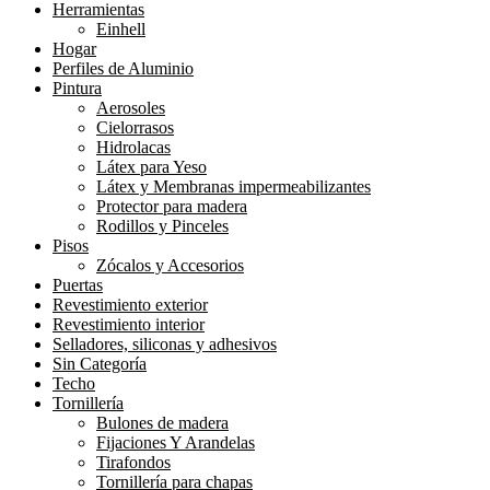
Herramientas
Einhell
Hogar
Perfiles de Aluminio
Pintura
Aerosoles
Cielorrasos
Hidrolacas
Látex para Yeso
Látex y Membranas impermeabilizantes
Protector para madera
Rodillos y Pinceles
Pisos
Zócalos y Accesorios
Puertas
Revestimiento exterior
Revestimiento interior
Selladores, siliconas y adhesivos
Sin Categoría
Techo
Tornillería
Bulones de madera
Fijaciones Y Arandelas
Tirafondos
Tornillería para chapas