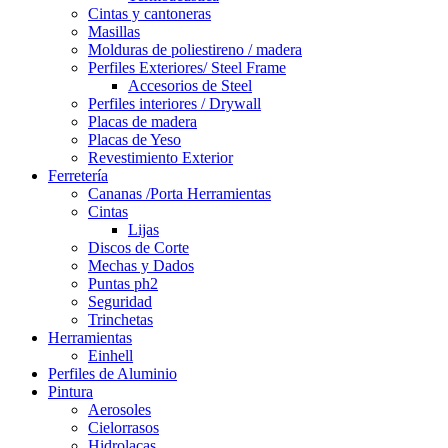
Cintas y cantoneras
Masillas
Molduras de poliestireno / madera
Perfiles Exteriores/ Steel Frame
Accesorios de Steel
Perfiles interiores / Drywall
Placas de madera
Placas de Yeso
Revestimiento Exterior
Ferretería
Cananas /Porta Herramientas
Cintas
Lijas
Discos de Corte
Mechas y Dados
Puntas ph2
Seguridad
Trinchetas
Herramientas
Einhell
Perfiles de Aluminio
Pintura
Aerosoles
Cielorrasos
Hidrolacas