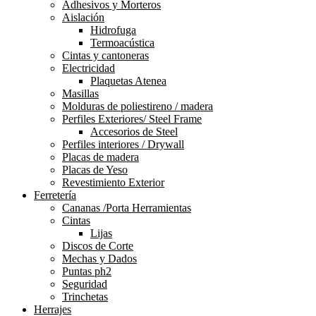
Adhesivos y Morteros
Aislación
Hidrofuga
Termoacústica
Cintas y cantoneras
Electricidad
Plaquetas Atenea
Masillas
Molduras de poliestireno / madera
Perfiles Exteriores/ Steel Frame
Accesorios de Steel
Perfiles interiores / Drywall
Placas de madera
Placas de Yeso
Revestimiento Exterior
Ferretería
Cananas /Porta Herramientas
Cintas
Lijas
Discos de Corte
Mechas y Dados
Puntas ph2
Seguridad
Trinchetas
Herrajes