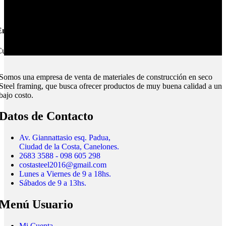
nvíos Montevideo e Interior.
ubrimos todo el país.
Somos una empresa de venta de materiales de construcción en seco
Steel framing, que busca ofrecer productos de muy buena calidad a un
bajo costo.
Datos de Contacto
Av. Giannattasio esq. Padua,
Ciudad de la Costa, Canelones.
2683 3588 - 098 605 298
costasteel2016@gmail.com
Lunes a Viernes de 9 a 18hs.
Sábados de 9 a 13hs.
Menú Usuario
Mi Cuenta