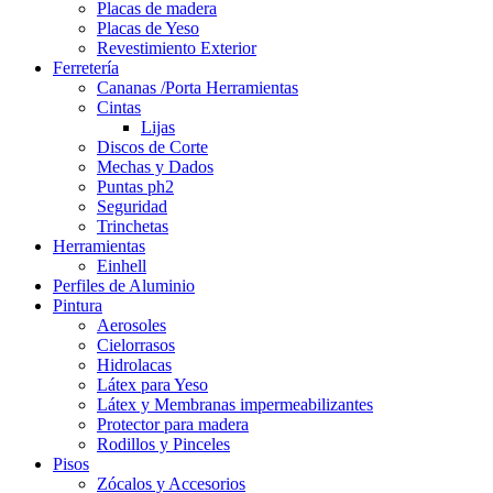
Placas de madera
Placas de Yeso
Revestimiento Exterior
Ferretería
Cananas /Porta Herramientas
Cintas
Lijas
Discos de Corte
Mechas y Dados
Puntas ph2
Seguridad
Trinchetas
Herramientas
Einhell
Perfiles de Aluminio
Pintura
Aerosoles
Cielorrasos
Hidrolacas
Látex para Yeso
Látex y Membranas impermeabilizantes
Protector para madera
Rodillos y Pinceles
Pisos
Zócalos y Accesorios