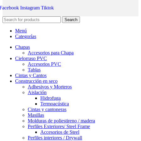
Facebook
Instagram
Tiktok
Search
Menú
Categorías
Chapas
Accesorios para Chapa
Cielorraso PVC
Accesorios PVC
Tablas
Cintas y Cantos
Construcción en seco
Adhesivos y Morteros
Aislación
Hidrofuga
Termoacústica
Cintas y cantoneras
Masillas
Molduras de poliestireno / madera
Perfiles Exteriores/ Steel Frame
Accesorios de Steel
Perfiles interiores / Drywall