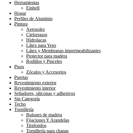
Herramientas
Einhell
Hogar
Perfiles de Aluminio
Pintura
Aerosoles
Cielorrasos
Hidrolacas
Látex para Yeso
Látex y Membranas impermeabilizantes
Protector para madera
Rodillos y Pinceles
Pisos
Zócalos y Accesorios
Puertas
Revestimiento exterior
Revestimiento interior
Selladores, siliconas y adhesivos
Sin Categoría
Techo
Tornillería
Bulones de madera
Fijaciones Y Arandelas
Tirafondos
Tornillería para chapas