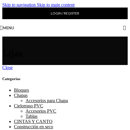
Skip to navigation
Skip to main content
LOGIN / REGISTER
MENU
Lijas
Close
Categorías
Bloques
Chapas
Accesorios para Chapa
Cielorraso PVC
Accesorios PVC
Tablas
CINTAS Y CANTO
Construcción en seco