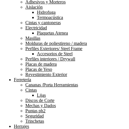
Adhesivos y Morteros
Aislación
Hidrofuga
Termoacústica
Cintas y cantoneras
Electricidad
Plaquetas Atenea
Masillas
Molduras de poliestireno / madera
Perfiles Exteriores/ Steel Frame
Accesorios de Steel
Perfiles interiores / Drywall
Placas de madera
Placas de Yeso
Revestimiento Exterior
Ferretería
Cananas /Porta Herramientas
Cintas
Lijas
Discos de Corte
Mechas y Dados
Puntas ph2
Seguridad
Trinchetas
Herrajes