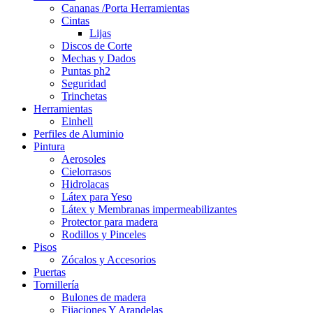
Cananas /Porta Herramientas
Cintas
Lijas
Discos de Corte
Mechas y Dados
Puntas ph2
Seguridad
Trinchetas
Herramientas
Einhell
Perfiles de Aluminio
Pintura
Aerosoles
Cielorrasos
Hidrolacas
Látex para Yeso
Látex y Membranas impermeabilizantes
Protector para madera
Rodillos y Pinceles
Pisos
Zócalos y Accesorios
Puertas
Tornillería
Bulones de madera
Fijaciones Y Arandelas