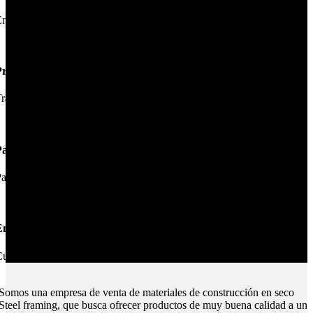
nviamos su pedido en 24hs.
Productos de Calidad
rabajamos las mejores marcas.
Pagos Seguros.
ague online en nuestra web.
nvíos Montevideo e Interior.
ubrimos todo el país.
Somos una empresa de venta de materiales de construcción en seco
Steel framing, que busca ofrecer productos de muy buena calidad a un