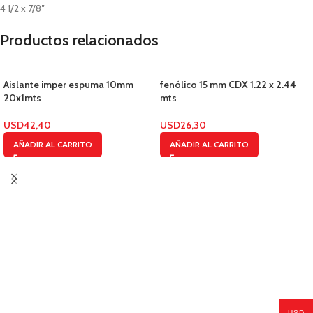
4 1/2 x 7/8″
Productos relacionados
Aislante imper espuma 10mm
fenólico 15 mm CDX 1.22 x 2.44
20x1mts
mts
USD
42,40
USD
26,30
AÑADIR AL CARRITO
AÑADIR AL CARRITO
USD