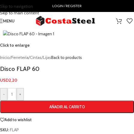
Skip to navigation
LOGIN / REGISTER
Skip to main content
MENU
Click to enlarge
Inicio
/
Ferretería
/
Cintas
/
Lijas
Back to products
Disco FLAP 60
USD
2,20
-
+
AÑADIR AL CARRITO
Add to wishlist
SKU:
FLAP