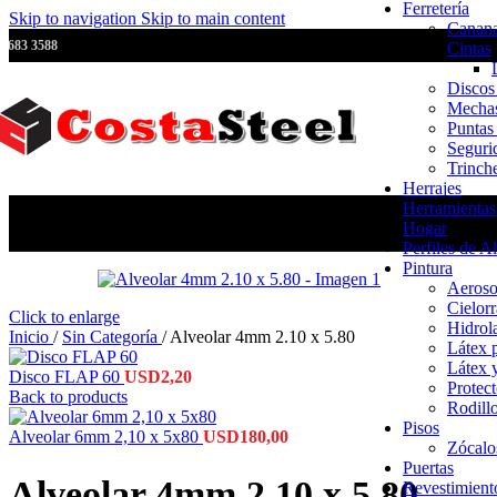
Ferretería
Skip to navigation
Skip to main content
Canana
2683 3588
Cintas
Discos
Mecha
Puntas
Seguri
Trinch
Herrajes
Herramientas
Hogar
Perfiles de A
Pintura
Aeroso
Cielor
Click to enlarge
Hidrol
Inicio
/
Sin Categoría
/
Alveolar 4mm 2.10 x 5.80
Látex 
Látex 
Disco FLAP 60
USD
2,20
Protec
Back to products
Rodillo
Pisos
Alveolar 6mm 2,10 x 5x80
USD
180,00
Zócalo
Puertas
Alveolar 4mm 2.10 x 5.80
Revestimiento