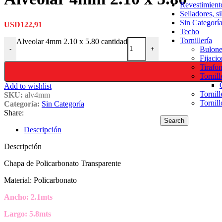
Revestimiento
Selladores, s
Sin Categorí
USD
122,91
Techo
Tornillería
Alveolar 4mm 2.10 x 5.80 cantidad
Bulone
-
+
Fijaci
Tirafo
Tornill
Add to wishlist
Tornill
SKU:
alv4mm
Tornill
Categoría:
Sin Categoría
Share:
Search
Descripción
Descripción
Chapa de Policarbonato Transparente
Material: Policarbonato
Ancho: 2.1mts
Largo: 5.8mts