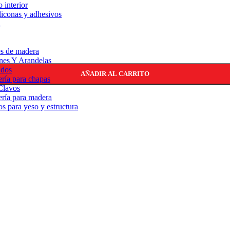
 interior
iliconas y adhesivos
a
s de madera
ones Y Arandelas
ndos
AÑADIR AL CARRITO
ería para chapas
Clavos
ería para madera
os para yeso y estructura