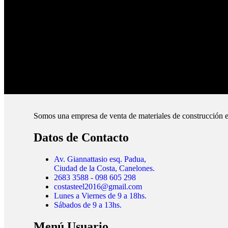
Pagos Seguros.
Pague online en nuestra web.
Envíos Montevideo e Interior.
Cubrimos todo el país.
Somos una empresa de venta de materiales de construcción e
Datos de Contacto
Av. Giannattasio esq. Padua,
Ciudad de la Costa, Canelones.
2683 3588 - 098 605 298
costasteel2016@gmail.com
Lunes a Viernes de 9 a 18hs.
Sábados de 9 a 13hs.
Menú Usuario