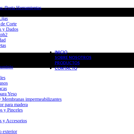
s /Porta Herramientas
Lijas
 de Corte
s y Dados
 ph2
dad
etas
INICIO
SOBRE NOSOTROS
PRODUCTOS
luminio
CONTACTO
les
rasos
acas
para Yeso
y Membranas impermeabilizantes
tor para madera
s y Pinceles
s y Accesorios
 exterior