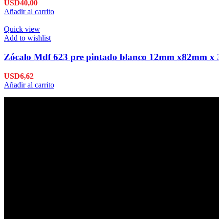
USD
40,00
Añadir al carrito
Quick view
Add to wishlist
Zócalo Mdf 623 pre pintado blanco 12mm x82mm x 
USD
6,62
Añadir al carrito
Envío en 24hs
Enviamos su pedido en 24hs.
Productos de Calidad
Trabajamos las mejores marcas.