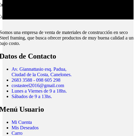
nvíos Montevideo e Interior.
ubrimos todo el país.
Somos una empresa de venta de materiales de construcción en seco
Steel framing, que busca ofrecer productos de muy buena calidad a un
bajo costo.
Datos de Contacto
Av. Giannattasio esq. Padua,
Ciudad de la Costa, Canelones.
2683 3588 - 098 605 298
costasteel2016@gmail.com
Lunes a Viernes de 9 a 18hs.
Sábados de 9 a 13hs.
Menú Usuario
Mi Cuenta
Mis Deseados
Carro