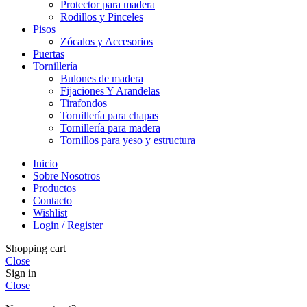
Protector para madera
Rodillos y Pinceles
Pisos
Zócalos y Accesorios
Puertas
Tornillería
Bulones de madera
Fijaciones Y Arandelas
Tirafondos
Tornillería para chapas
Tornillería para madera
Tornillos para yeso y estructura
Inicio
Sobre Nosotros
Productos
Contacto
Wishlist
Login / Register
Shopping cart
Close
Sign in
Close