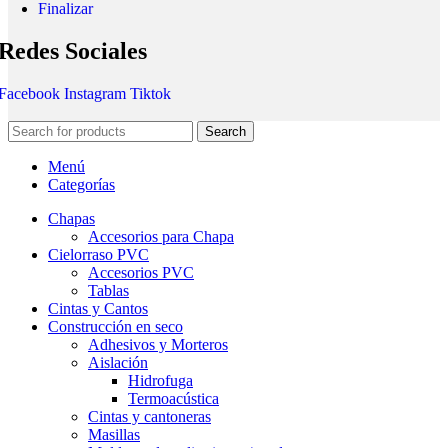
Finalizar
Redes Sociales
Facebook
Instagram
Tiktok
Search
Menú
Categorías
Chapas
Accesorios para Chapa
Cielorraso PVC
Accesorios PVC
Tablas
Cintas y Cantos
Construcción en seco
Adhesivos y Morteros
Aislación
Hidrofuga
Termoacústica
Cintas y cantoneras
Masillas