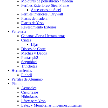
Molduras de poliestireno / madera
Perfiles Exteriores/ Steel Frame
Accesorios de Steel
Perfiles interiores / Drywall
Placas de madera
Placas de Yeso
Revestimiento Exterior
Ferretería
Cananas /Porta Herramientas
Cintas
Lijas
Discos de Corte
Mechas y Dados
Puntas ph2
Seguridad
Trinchetas
Herramientas
Einhell
Perfiles de Aluminio
Pintura
Aerosoles
Cielorrasos
Hidrolacas
Látex para Yeso
Látex y Membranas impermeabilizantes