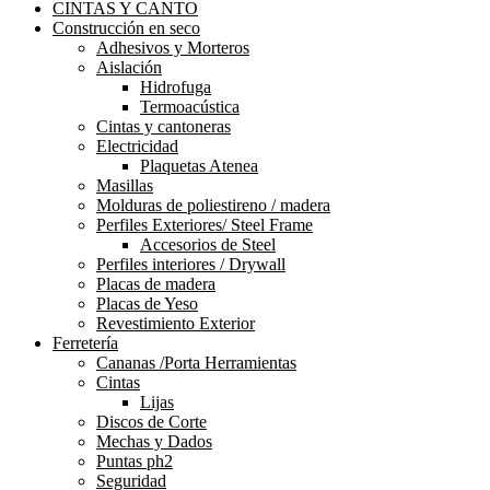
CINTAS Y CANTO
Construcción en seco
Adhesivos y Morteros
Aislación
Hidrofuga
Termoacústica
Cintas y cantoneras
Electricidad
Plaquetas Atenea
Masillas
Molduras de poliestireno / madera
Perfiles Exteriores/ Steel Frame
Accesorios de Steel
Perfiles interiores / Drywall
Placas de madera
Placas de Yeso
Revestimiento Exterior
Ferretería
Cananas /Porta Herramientas
Cintas
Lijas
Discos de Corte
Mechas y Dados
Puntas ph2
Seguridad