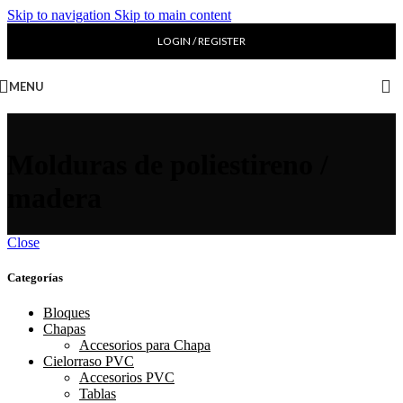
Skip to navigation
Skip to main content
LOGIN / REGISTER
MENU
Molduras de poliestireno /
madera
Close
Categorías
Bloques
Chapas
Accesorios para Chapa
Cielorraso PVC
Accesorios PVC
Tablas