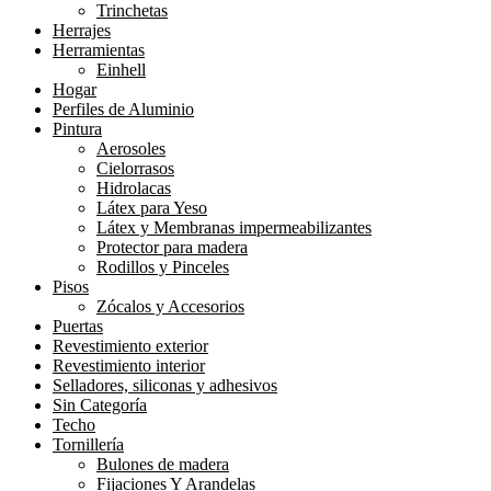
Trinchetas
Herrajes
Herramientas
Einhell
Hogar
Perfiles de Aluminio
Pintura
Aerosoles
Cielorrasos
Hidrolacas
Látex para Yeso
Látex y Membranas impermeabilizantes
Protector para madera
Rodillos y Pinceles
Pisos
Zócalos y Accesorios
Puertas
Revestimiento exterior
Revestimiento interior
Selladores, siliconas y adhesivos
Sin Categoría
Techo
Tornillería
Bulones de madera
Fijaciones Y Arandelas