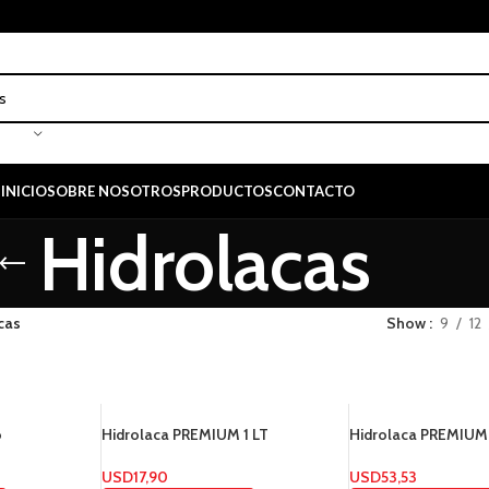
INICIO
SOBRE NOSOTROS
PRODUCTOS
CONTACTO
Hidrolacas
cas
Show
9
12
o
Hidrolaca PREMIUM 1 LT
Hidrolaca PREMIUM 
USD
17,90
USD
53,53