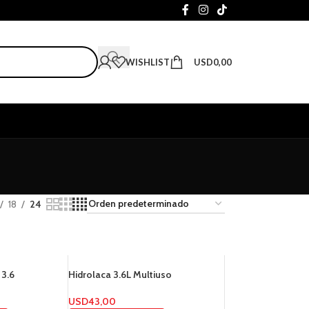
WISHLIST
USD
0,00
18
24
3.6
Hidrolaca 3.6L Multiuso
USD
43,00