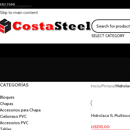
683 3588
Skip to navigation
Skip to main content
SELECT CATEGORY
CATEGORÍAS
Inicio
/
Pintura
/
Hidrola
Bloques
Chapas
Accesorios para Chapa
Hidrolaca 1L Multius
Cielorraso PVC
Accesorios PVC
USD
15,00
Tablas