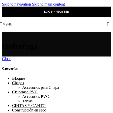
Skip to navigation
Skip to main content
LOGIN / REGISTER
MENU
Hidrofuga
Close
Categorías
Bloques
Chapas
Accesorios para Chapa
Cielorraso PVC
Accesorios PVC
Tablas
CINTAS Y CANTO
Construcción en seco