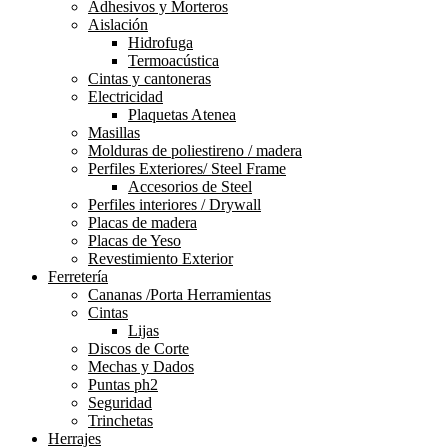
Adhesivos y Morteros
Aislación
Hidrofuga
Termoacústica
Cintas y cantoneras
Electricidad
Plaquetas Atenea
Masillas
Molduras de poliestireno / madera
Perfiles Exteriores/ Steel Frame
Accesorios de Steel
Perfiles interiores / Drywall
Placas de madera
Placas de Yeso
Revestimiento Exterior
Ferretería
Cananas /Porta Herramientas
Cintas
Lijas
Discos de Corte
Mechas y Dados
Puntas ph2
Seguridad
Trinchetas
Herrajes