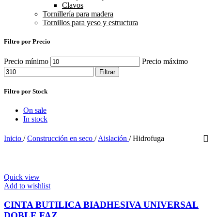
Clavos
Tornillería para madera
Tornillos para yeso y estructura
Filtro por Precio
Precio mínimo
Precio máximo
Filtrar
Filtro por Stock
On sale
In stock
Inicio
/
Construcción en seco
/
Aislación
/
Hidrofuga
Quick view
Add to wishlist
CINTA BUTILICA BIADHESIVA UNIVERSAL
DOBLE FAZ