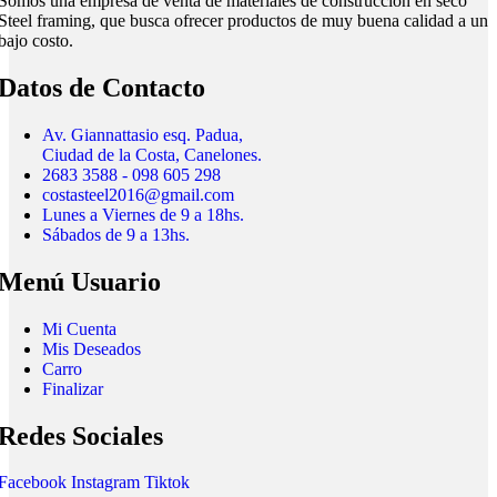
Somos una empresa de venta de materiales de construcción en seco
Steel framing, que busca ofrecer productos de muy buena calidad a un
bajo costo.
Datos de Contacto
Av. Giannattasio esq. Padua,
Ciudad de la Costa, Canelones.
2683 3588 - 098 605 298
costasteel2016@gmail.com
Lunes a Viernes de 9 a 18hs.
Sábados de 9 a 13hs.
Menú Usuario
Mi Cuenta
Mis Deseados
Carro
Finalizar
Redes Sociales
Facebook
Instagram
Tiktok