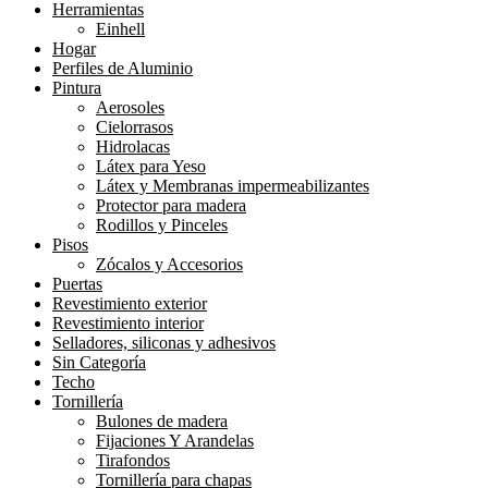
Herramientas
Einhell
Hogar
Perfiles de Aluminio
Pintura
Aerosoles
Cielorrasos
Hidrolacas
Látex para Yeso
Látex y Membranas impermeabilizantes
Protector para madera
Rodillos y Pinceles
Pisos
Zócalos y Accesorios
Puertas
Revestimiento exterior
Revestimiento interior
Selladores, siliconas y adhesivos
Sin Categoría
Techo
Tornillería
Bulones de madera
Fijaciones Y Arandelas
Tirafondos
Tornillería para chapas