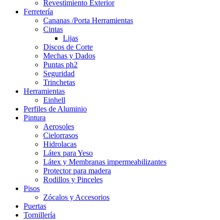
Revestimiento Exterior
Ferretería
Cananas /Porta Herramientas
Cintas
Lijas
Discos de Corte
Mechas y Dados
Puntas ph2
Seguridad
Trinchetas
Herramientas
Einhell
Perfiles de Aluminio
Pintura
Aerosoles
Cielorrasos
Hidrolacas
Látex para Yeso
Látex y Membranas impermeabilizantes
Protector para madera
Rodillos y Pinceles
Pisos
Zócalos y Accesorios
Puertas
Tornillería