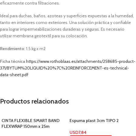
eficazmente contra filtraciones.
Ideal para duchas, baños, azoteas y superficies expuestas a la humedad,
tanto en interiores como exteriores. Una solución práctica y confiable
para lograr impermeabilizaciones duraderas y seguras. Es necesario
utilizar membrana geotextil para su colocación.
Rendimiento
: 1.5 kg x m2
Ficha técnica
https://www.rothoblaas.es/attachments/258685-product-
371/BYTUM%20LIQUID%20%7C%20REINFORCEMENT-es-technical-
data-sheet.pdf
Productos relacionados
CINTA FLEXIBLE SMART BAND
Espuma plast 3cm TIPO 2
FLEXWRAP 150mm x 25m
USD
7,84