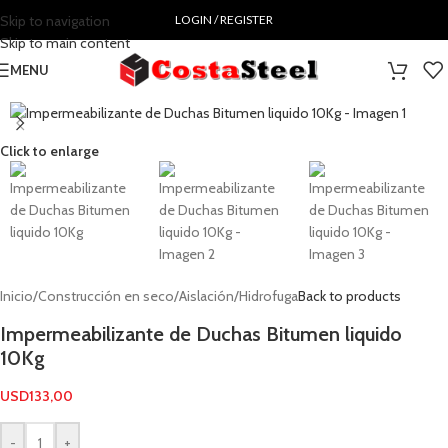
Skip to navigation
LOGIN / REGISTER
Skip to main content
MENU
Click to enlarge
Inicio
/
Construcción en seco
/
Aislación
/
Hidrofuga
Back to products
Impermeabilizante de Duchas Bitumen liquido
10Kg
USD
133,00
-
+