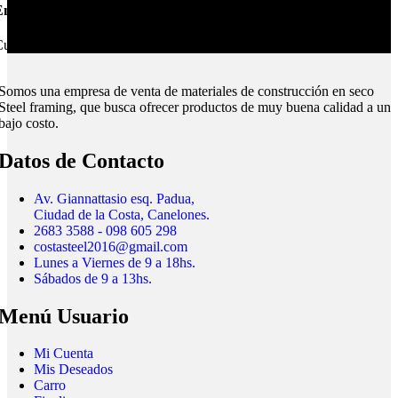
nvíos Montevideo e Interior.
ubrimos todo el país.
Somos una empresa de venta de materiales de construcción en seco
Steel framing, que busca ofrecer productos de muy buena calidad a un
bajo costo.
Datos de Contacto
Av. Giannattasio esq. Padua,
Ciudad de la Costa, Canelones.
2683 3588 - 098 605 298
costasteel2016@gmail.com
Lunes a Viernes de 9 a 18hs.
Sábados de 9 a 13hs.
Menú Usuario
Mi Cuenta
Mis Deseados
Carro