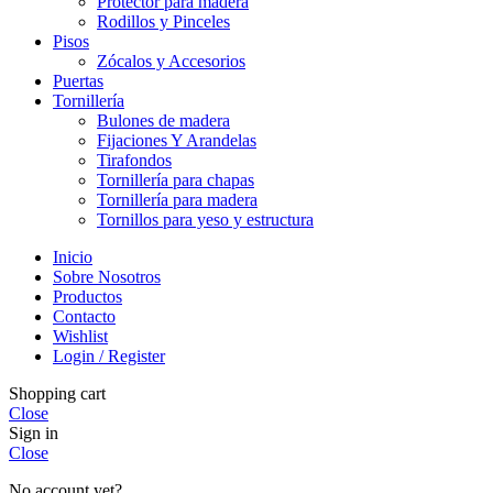
Protector para madera
Rodillos y Pinceles
Pisos
Zócalos y Accesorios
Puertas
Tornillería
Bulones de madera
Fijaciones Y Arandelas
Tirafondos
Tornillería para chapas
Tornillería para madera
Tornillos para yeso y estructura
Inicio
Sobre Nosotros
Productos
Contacto
Wishlist
Login / Register
Shopping cart
Close
Sign in
Close
No account yet?