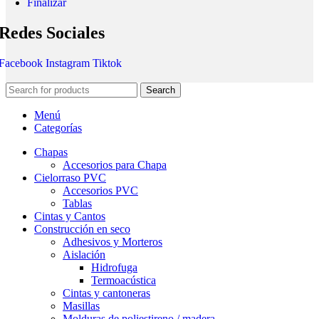
Finalizar
Redes Sociales
Facebook
Instagram
Tiktok
Search
Menú
Categorías
Chapas
Accesorios para Chapa
Cielorraso PVC
Accesorios PVC
Tablas
Cintas y Cantos
Construcción en seco
Adhesivos y Morteros
Aislación
Hidrofuga
Termoacústica
Cintas y cantoneras
Masillas
Molduras de poliestireno / madera