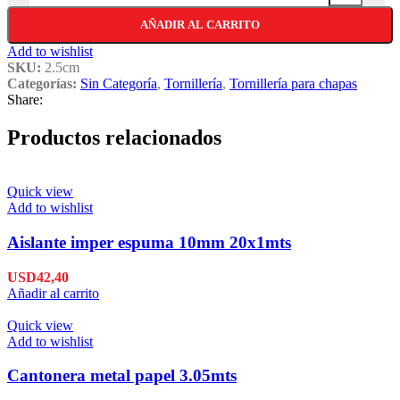
AÑADIR AL CARRITO
Add to wishlist
SKU:
2.5cm
Categorías:
Sin Categoría
,
Tornillería
,
Tornillería para chapas
Share:
Productos relacionados
Quick view
Add to wishlist
Aislante imper espuma 10mm 20x1mts
USD
42,40
Añadir al carrito
Quick view
Add to wishlist
Cantonera metal papel 3.05mts