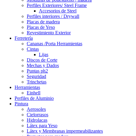
Perfiles Exteriores/ Steel Frame
Accesorios de Steel
Perfiles interiores / Drywall
Placas de madera
Placas de Yeso
Revestimiento Exterior
Ferretería
Cananas /Porta Herramientas
Cintas
Lijas
Discos de Corte
Mechas y Dados
Puntas ph2
Seguridad
Trinchetas
Herramientas
Einhell
Perfiles de Aluminio
Pintura
Aerosoles
Cielorrasos
Hidrolacas
Látex para Yeso
Látex y Membranas impermeabilizantes