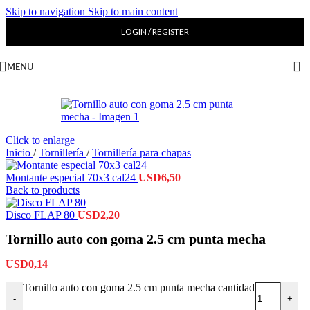
Skip to navigation
Skip to main content
LOGIN / REGISTER
MENU
Click to enlarge
Inicio
/
Tornillería
/
Tornillería para chapas
Montante especial 70x3 cal24
USD
6,50
Back to products
Disco FLAP 80
USD
2,20
Tornillo auto con goma 2.5 cm punta mecha
USD
0,14
Tornillo auto con goma 2.5 cm punta mecha cantidad
-
+