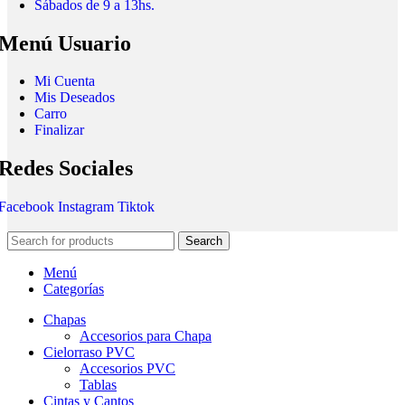
Sábados de 9 a 13hs.
Menú Usuario
Mi Cuenta
Mis Deseados
Carro
Finalizar
Redes Sociales
Facebook
Instagram
Tiktok
Search
Menú
Categorías
Chapas
Accesorios para Chapa
Cielorraso PVC
Accesorios PVC
Tablas
Cintas y Cantos