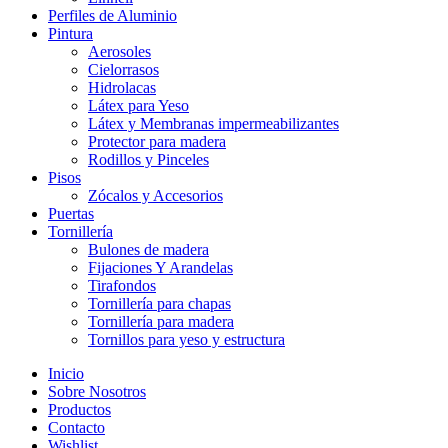
Perfiles de Aluminio
Pintura
Aerosoles
Cielorrasos
Hidrolacas
Látex para Yeso
Látex y Membranas impermeabilizantes
Protector para madera
Rodillos y Pinceles
Pisos
Zócalos y Accesorios
Puertas
Tornillería
Bulones de madera
Fijaciones Y Arandelas
Tirafondos
Tornillería para chapas
Tornillería para madera
Tornillos para yeso y estructura
Inicio
Sobre Nosotros
Productos
Contacto
Wishlist