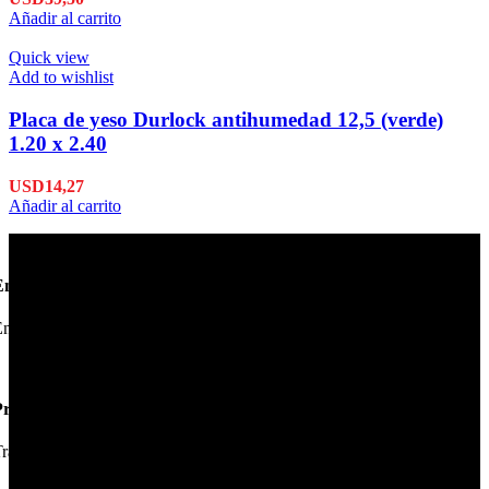
Añadir al carrito
Quick view
Add to wishlist
Placa de yeso Durlock antihumedad 12,5 (verde)
1.20 x 2.40
USD
14,27
Añadir al carrito
Envío en 24hs
nviamos su pedido en 24hs.
Productos de Calidad
rabajamos las mejores marcas.