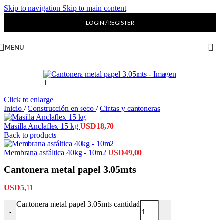
Skip to navigation
Skip to main content
LOGIN / REGISTER
MENU
Click to enlarge
Inicio
/
Construcción en seco
/
Cintas y cantoneras
Masilla Anclaflex 15 kg
USD
18,70
Back to products
Membrana asfáltica 40kg - 10m2
USD
49,00
Cantonera metal papel 3.05mts
USD
5,11
Cantonera metal papel 3.05mts cantidad
-
+