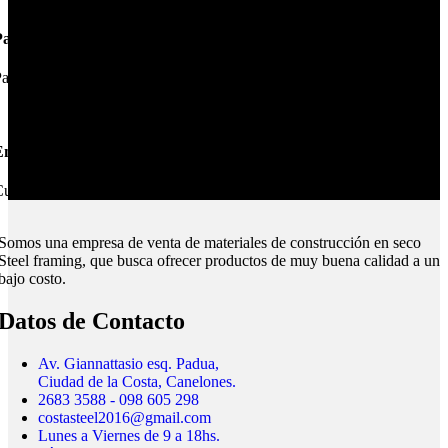
Pagos Seguros.
ague online en nuestra web.
nvíos Montevideo e Interior.
ubrimos todo el país.
Somos una empresa de venta de materiales de construcción en seco
Steel framing, que busca ofrecer productos de muy buena calidad a un
bajo costo.
Datos de Contacto
Av. Giannattasio esq. Padua,
Ciudad de la Costa, Canelones.
2683 3588 - 098 605 298
costasteel2016@gmail.com
Lunes a Viernes de 9 a 18hs.