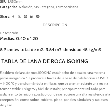
SKU:
LR50mm
Categorías:
Aislación
,
Sin Categoría
,
Termoacústica
Share:
DESCRIPCIÓN
Descripción
Medias: 0.40 x 1.20
8 Paneles total de m2: 3.84 m2 densidad 48 kg/m3
TABLA DE LANA DE ROCA ISOKING
El tablero de lana de roca ISOKING está hecho de basalto, una materia
prima inorgánica. Se produce a través de la base de calefacción a 1350˚C
– 1400˚C y transformándola en fibras, que se unen mediante una resina
termoestable. Es ligero y fácil de instalar, principalmente utilizado para
aislamiento térmico y acústico donde se requiere una alta resistencia a la
compresión, como sobre-cubierta, pisos, paneles sándwich, y tabiques
de yeso.