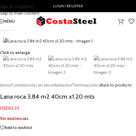
Skip to navigation
LOGIN / REGISTER
Skip to main content
MENU
Sold out
Click to enlarge
Inicio
/
Construcción en seco
/
Aislación
/
Termoacústica
Back to products
Lana roca 3.84 m2 40cm x1.20 mts
USD
52,33
Sin existencias
Add to wishlist