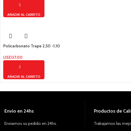
AÑADIR AL CARRITO
Policarbonato Trape 2,50 -1,10
USD
37,00
AÑADIR AL CARRITO
Envío en 24hs
Productos de Cal
Enviamos su pedido en 24hs.
Trabajamos las mejo