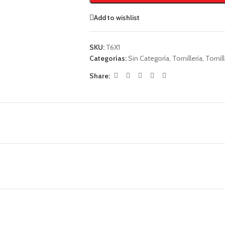
Add to wishlist
SKU:
T6X1
Categorías:
Sin Categoría
,
Tornillería
,
Tornil
Share: