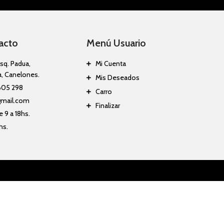
acto
Menú Usuario
sq. Padua,
Mi Cuenta
a, Canelones.
Mis Deseados
605 298
Carro
gmail.com
Finalizar
 9 a 18hs.
hs.