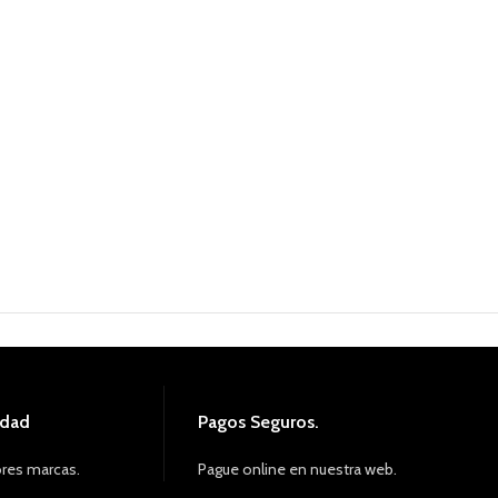
idad
Pagos Seguros.
res marcas.
Pague online en nuestra web.