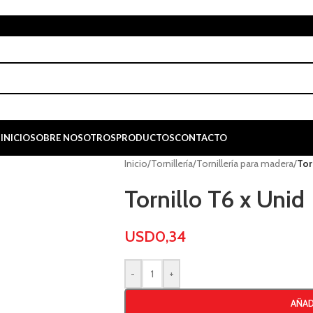
INICIO
SOBRE NOSOTROS
PRODUCTOS
CONTACTO
Inicio
/
Tornillería
/
Tornillería para madera
/
Tor
Tornillo T6 x Unid
USD
0,34
-
+
AÑAD