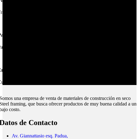
Productos de Calidad
rabajamos las mejores marcas.
Pagos Seguros.
ague online en nuestra web.
nvíos Montevideo e Interior.
ubrimos todo el país.
Somos una empresa de venta de materiales de construcción en seco
Steel framing, que busca ofrecer productos de muy buena calidad a un
bajo costo.
Datos de Contacto
Av. Giannattasio esq. Padua,