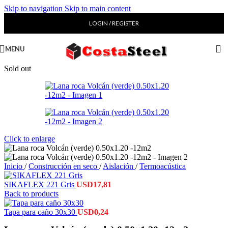
Skip to navigation
Skip to main content
LOGIN / REGISTER
MENU
Sold out
Click to enlarge
Inicio
/
Construcción en seco
/
Aislación
/
Termoacústica
SIKAFLEX 221 Gris
USD
17,81
Back to products
Tapa para caño 30x30
USD
0,24