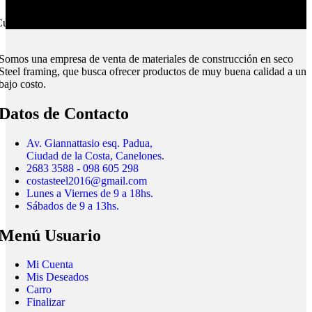
ubrimos todo el país.
Somos una empresa de venta de materiales de construcción en seco
Steel framing, que busca ofrecer productos de muy buena calidad a un
bajo costo.
Datos de Contacto
Av. Giannattasio esq. Padua,
Ciudad de la Costa, Canelones.
2683 3588 - 098 605 298
costasteel2016@gmail.com
Lunes a Viernes de 9 a 18hs.
Sábados de 9 a 13hs.
Menú Usuario
Mi Cuenta
Mis Deseados
Carro
Finalizar