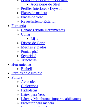
Accesorios de Steel
Perfiles interiores / Drywall
Placas de madera
Placas de Yeso
Revestimiento Exterior
Ferretería
Cananas /Porta Herramientas
Cintas
Lijas
Discos de Corte
Mechas y Dados
Puntas ph2
Seguridad
Trinchetas
Herramientas
Einhell
Perfiles de Aluminio
Pintura
Aerosoles
Cielorrasos
Hidrolacas
Látex para Yeso
Látex y Membranas impermeabilizantes
Protector para madera