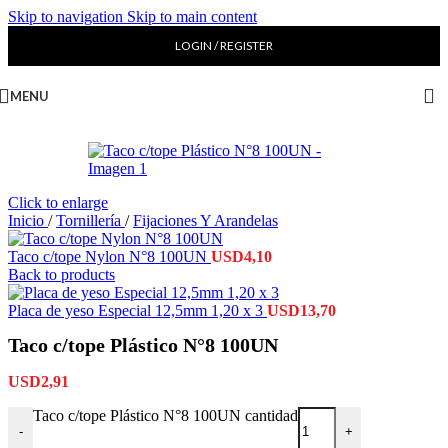
Skip to navigation
Skip to main content
LOGIN / REGISTER
MENU
Click to enlarge
Inicio
/
Tornillería
/
Fijaciones Y Arandelas
Taco c/tope Nylon N°8 100UN
USD
4,10
Back to products
Placa de yeso Especial 12,5mm 1,20 x 3
USD
13,70
Taco c/tope Plástico N°8 100UN
USD
2,91
Taco c/tope Plástico N°8 100UN cantidad
-
+