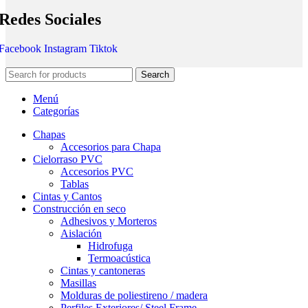
Redes Sociales
Facebook
Instagram
Tiktok
Search
Menú
Categorías
Chapas
Accesorios para Chapa
Cielorraso PVC
Accesorios PVC
Tablas
Cintas y Cantos
Construcción en seco
Adhesivos y Morteros
Aislación
Hidrofuga
Termoacústica
Cintas y cantoneras
Masillas
Molduras de poliestireno / madera
Perfiles Exteriores/ Steel Frame