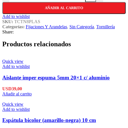
AÑADIR AL CARRITO
Add to wishlist
SKU:
TCTN8PLAS
Categorías:
Fijaciones Y Arandelas
,
Sin Categoría
,
Tornillería
Share:
Productos relacionados
Quick view
Add to wishlist
Aislante imper espuma 5mm 20×1 c/ aluminio
USD
39,00
Añadir al carrito
Quick view
Add to wishlist
Espátula bicolor (amarillo-negra) 10 cm