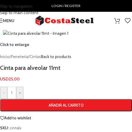
Skip to navigation
LOGIN / REGISTER
Skip to main content
MENU
Click to enlarge
Inicio
/
Ferretería
/
Cintas
Back to products
Cinta para alveolar 11mt
USD
25,00
-
+
AÑADIR AL CARRITO
Add to wishlist
SKU:
cintalv