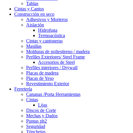
Tablas
Cintas y Cantos
Construcción en seco
Adhesivos y Morteros
Aislación
Hidrofuga
Termoacústica
Cintas y cantoneras
Masillas
Molduras de poliestireno / madera
Perfiles Exteriores/ Steel Frame
Accesorios de Steel
Perfiles interiores / Drywall
Placas de madera
Placas de Yeso
Revestimiento Exterior
Ferretería
Cananas /Porta Herramientas
Cintas
Lijas
Discos de Corte
Mechas y Dados
Puntas ph2
Seguridad
Trinchetas