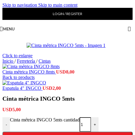
Skip to navigation
Skip to main content
LOGIN / REGISTER
MENU
Click to enlarge
Inicio
/
Ferretería
/
Cintas
Cinta métrica INGCO 8mts
USD
8,00
Back to products
Espatula 4" INGCO
USD
2,00
Cinta métrica INGCO 5mts
USD
5,00
Cinta métrica INGCO 5mts cantidad
-
+