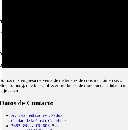
Pagos Seguros.
ague online en nuestra web.
nvíos Montevideo e Interior.
ubrimos todo el país.
Somos una empresa de venta de materiales de construcción en seco
Steel framing, que busca ofrecer productos de muy buena calidad a un
bajo costo.
Datos de Contacto
Av. Giannattasio esq. Padua,
Ciudad de la Costa, Canelones.
2683 3588 - 098 605 298