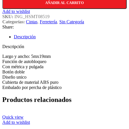
AÑADIR AL CARRITO
Add to wishlist
SKU:
ING_HSMT08519
Categorías:
Cintas
,
Ferretería
,
Sin Categoría
Share:
Descripción
Descripción
Largo y ancho: 5mx19mm
Función de autobloqueo
Con métrica y pulgada
Botón doble
Diseño unico
Cubierta de material ABS puro
Embalado por percha de plástico
Productos relacionados
Quick view
Add to wishlist