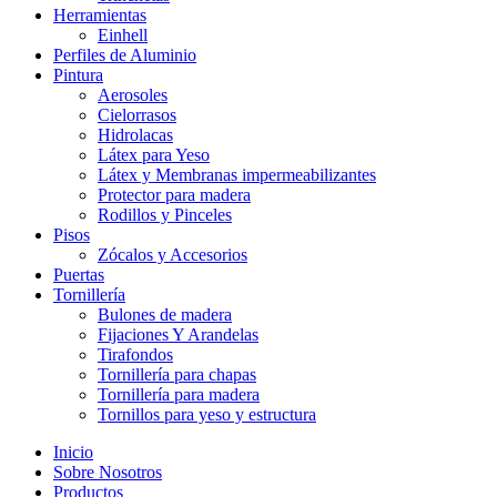
Herramientas
Einhell
Perfiles de Aluminio
Pintura
Aerosoles
Cielorrasos
Hidrolacas
Látex para Yeso
Látex y Membranas impermeabilizantes
Protector para madera
Rodillos y Pinceles
Pisos
Zócalos y Accesorios
Puertas
Tornillería
Bulones de madera
Fijaciones Y Arandelas
Tirafondos
Tornillería para chapas
Tornillería para madera
Tornillos para yeso y estructura
Inicio
Sobre Nosotros
Productos