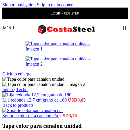
Skip to navigation
Skip to main content
LOGIN / REGISTER
MENU
Click to enlarge
Inicio
/
Techo
Lija redonda 12,7 cm grano de 180
USD
0,65
Back to products
Soporte color para canalon c/u
USD
3,75
Tapa color para canalon unidad