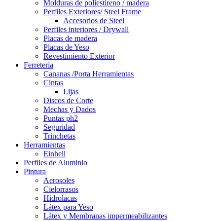
Molduras de poliestireno / madera
Perfiles Exteriores/ Steel Frame
Accesorios de Steel
Perfiles interiores / Drywall
Placas de madera
Placas de Yeso
Revestimiento Exterior
Ferretería
Cananas /Porta Herramientas
Cintas
Lijas
Discos de Corte
Mechas y Dados
Puntas ph2
Seguridad
Trinchetas
Herramientas
Einhell
Perfiles de Aluminio
Pintura
Aerosoles
Cielorrasos
Hidrolacas
Látex para Yeso
Látex y Membranas impermeabilizantes