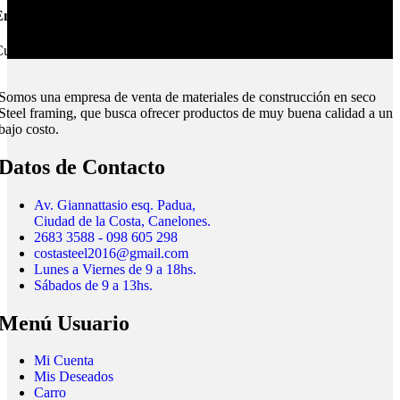
nvíos Montevideo e Interior.
ubrimos todo el país.
Somos una empresa de venta de materiales de construcción en seco
Steel framing, que busca ofrecer productos de muy buena calidad a un
bajo costo.
Datos de Contacto
Av. Giannattasio esq. Padua,
Ciudad de la Costa, Canelones.
2683 3588 - 098 605 298
costasteel2016@gmail.com
Lunes a Viernes de 9 a 18hs.
Sábados de 9 a 13hs.
Menú Usuario
Mi Cuenta
Mis Deseados
Carro