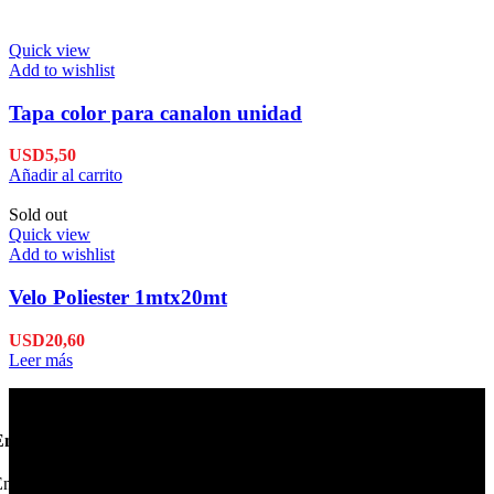
Quick view
Add to wishlist
Tapa color para canalon unidad
USD
5,50
Añadir al carrito
Sold out
Quick view
Add to wishlist
Velo Poliester 1mtx20mt
USD
20,60
Leer más
Envío en 24hs
nviamos su pedido en 24hs.