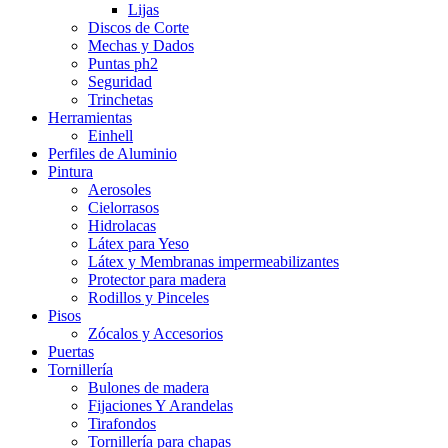
Lijas
Discos de Corte
Mechas y Dados
Puntas ph2
Seguridad
Trinchetas
Herramientas
Einhell
Perfiles de Aluminio
Pintura
Aerosoles
Cielorrasos
Hidrolacas
Látex para Yeso
Látex y Membranas impermeabilizantes
Protector para madera
Rodillos y Pinceles
Pisos
Zócalos y Accesorios
Puertas
Tornillería
Bulones de madera
Fijaciones Y Arandelas
Tirafondos
Tornillería para chapas