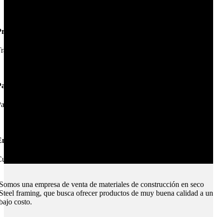
Productos de Calidad
rabajamos las mejores marcas.
Pagos Seguros.
ague online en nuestra web.
nvíos Montevideo e Interior.
ubrimos todo el país.
Somos una empresa de venta de materiales de construcción en seco
Steel framing, que busca ofrecer productos de muy buena calidad a un
bajo costo.