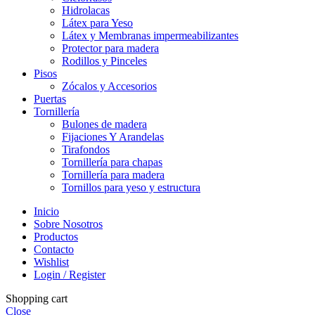
Hidrolacas
Látex para Yeso
Látex y Membranas impermeabilizantes
Protector para madera
Rodillos y Pinceles
Pisos
Zócalos y Accesorios
Puertas
Tornillería
Bulones de madera
Fijaciones Y Arandelas
Tirafondos
Tornillería para chapas
Tornillería para madera
Tornillos para yeso y estructura
Inicio
Sobre Nosotros
Productos
Contacto
Wishlist
Login / Register
Shopping cart
Close