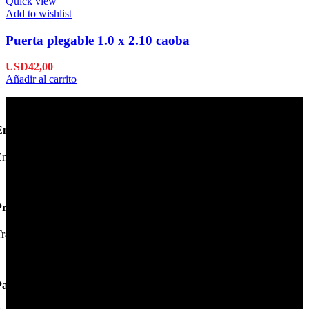
Quick view
Add to wishlist
Puerta plegable 1.0 x 2.10 caoba
USD
42,00
Añadir al carrito
Envío en 24hs
nviamos su pedido en 24hs.
Productos de Calidad
rabajamos las mejores marcas.
Pagos Seguros.