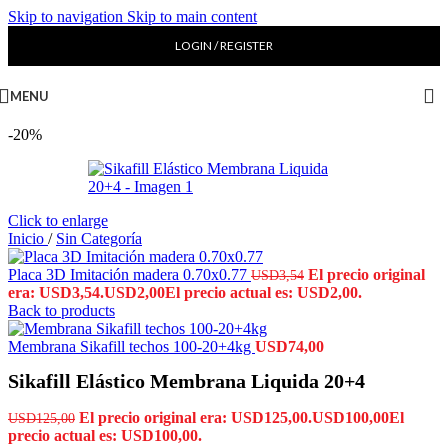
Skip to navigation
Skip to main content
LOGIN / REGISTER
MENU
-20%
Click to enlarge
Inicio
/
Sin Categoría
Placa 3D Imitación madera 0.70x0.77
El precio original
USD
3,54
era: USD3,54.
USD
2,00
El precio actual es: USD2,00.
Back to products
Membrana Sikafill techos 100-20+4kg
USD
74,00
Sikafill Elástico Membrana Liquida 20+4
El precio original era: USD125,00.
USD
100,00
El
USD
125,00
precio actual es: USD100,00.