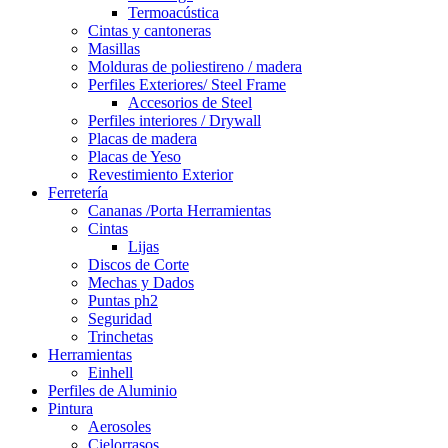
Termoacústica
Cintas y cantoneras
Masillas
Molduras de poliestireno / madera
Perfiles Exteriores/ Steel Frame
Accesorios de Steel
Perfiles interiores / Drywall
Placas de madera
Placas de Yeso
Revestimiento Exterior
Ferretería
Cananas /Porta Herramientas
Cintas
Lijas
Discos de Corte
Mechas y Dados
Puntas ph2
Seguridad
Trinchetas
Herramientas
Einhell
Perfiles de Aluminio
Pintura
Aerosoles
Cielorrasos