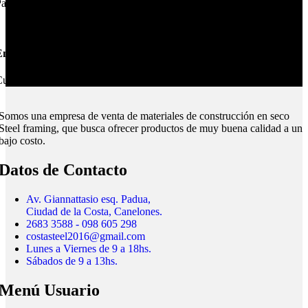
ague online en nuestra web.
nvíos Montevideo e Interior.
ubrimos todo el país.
Somos una empresa de venta de materiales de construcción en seco
Steel framing, que busca ofrecer productos de muy buena calidad a un
bajo costo.
Datos de Contacto
Av. Giannattasio esq. Padua,
Ciudad de la Costa, Canelones.
2683 3588 - 098 605 298
costasteel2016@gmail.com
Lunes a Viernes de 9 a 18hs.
Sábados de 9 a 13hs.
Menú Usuario