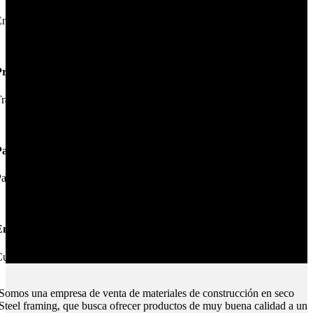
nviamos su pedido en 24hs.
Productos de Calidad
rabajamos las mejores marcas.
Pagos Seguros.
ague online en nuestra web.
nvíos Montevideo e Interior.
ubrimos todo el país.
Somos una empresa de venta de materiales de construcción en seco
Steel framing, que busca ofrecer productos de muy buena calidad a un