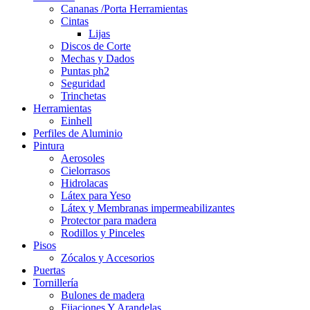
Cananas /Porta Herramientas
Cintas
Lijas
Discos de Corte
Mechas y Dados
Puntas ph2
Seguridad
Trinchetas
Herramientas
Einhell
Perfiles de Aluminio
Pintura
Aerosoles
Cielorrasos
Hidrolacas
Látex para Yeso
Látex y Membranas impermeabilizantes
Protector para madera
Rodillos y Pinceles
Pisos
Zócalos y Accesorios
Puertas
Tornillería
Bulones de madera
Fijaciones Y Arandelas