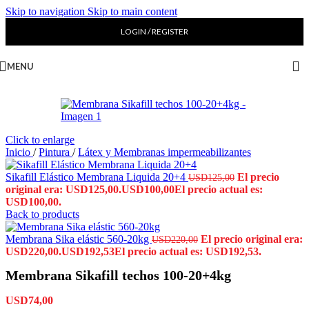
Skip to navigation
Skip to main content
LOGIN / REGISTER
MENU
Click to enlarge
Inicio
/
Pintura
/
Látex y Membranas impermeabilizantes
Sikafill Elástico Membrana Liquida 20+4
El precio
USD
125,00
original era: USD125,00.
USD
100,00
El precio actual es:
USD100,00.
Back to products
Membrana Sika elástic 560-20kg
El precio original era:
USD
220,00
USD220,00.
USD
192,53
El precio actual es: USD192,53.
Membrana Sikafill techos 100-20+4kg
USD
74,00