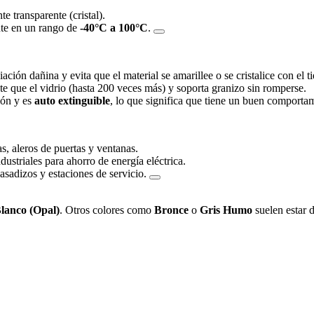
te transparente (cristal).
nte en un rango de
-40°C a 100°C
.
ación dañina y evita que el material se amarillee o se cristalice con el 
te que el vidrio (hasta 200 veces más) y soporta granizo sin romperse.
ción y es
auto extinguible
, lo que significa que tiene un buen comporta
s, aleros de puertas y ventanas.
ustriales para ahorro de energía eléctrica.
asadizos y estaciones de servicio.
lanco (Opal)
. Otros colores como
Bronce
o
Gris Humo
suelen estar d