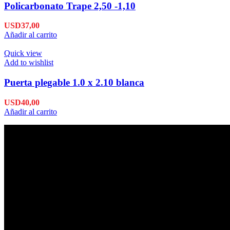
Policarbonato Trape 2,50 -1,10
USD
37,00
Añadir al carrito
Quick view
Add to wishlist
Puerta plegable 1.0 x 2.10 blanca
USD
40,00
Añadir al carrito
Envío en 24hs
Enviamos su pedido en 24hs.
Productos de Calidad
Trabajamos las mejores marcas.