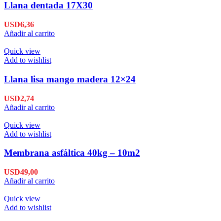
Llana dentada 17X30
USD
6,36
Añadir al carrito
Quick view
Add to wishlist
Llana lisa mango madera 12×24
USD
2,74
Añadir al carrito
Quick view
Add to wishlist
Membrana asfáltica 40kg – 10m2
USD
49,00
Añadir al carrito
Quick view
Add to wishlist