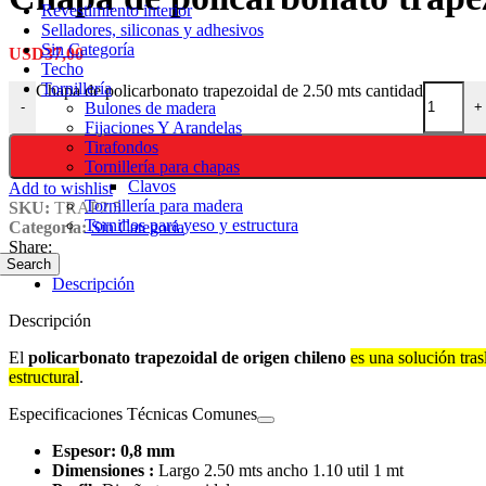
Revestimiento interior
Selladores, siliconas y adhesivos
Sin Categoría
USD
37,00
Techo
Tornillería
Chapa de policarbonato trapezoidal de 2.50 mts cantidad
Bulones de madera
-
+
Fijaciones Y Arandelas
Tirafondos
Tornillería para chapas
Clavos
Add to wishlist
Tornillería para madera
SKU:
TRAP2.5
Tornillos para yeso y estructura
Categoría:
Sin Categoría
Share:
Search
Descripción
Descripción
El
policarbonato trapezoidal de origen chileno
es una solución tras
estructural
.
Especificaciones Técnicas Comunes
Espesor:
0,8 mm
Dimensiones :
Largo 2.50 mts ancho 1.10 util 1 mt