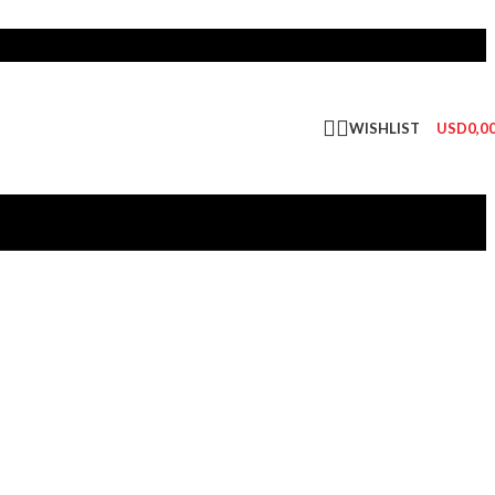
WISHLIST
USD
0,0