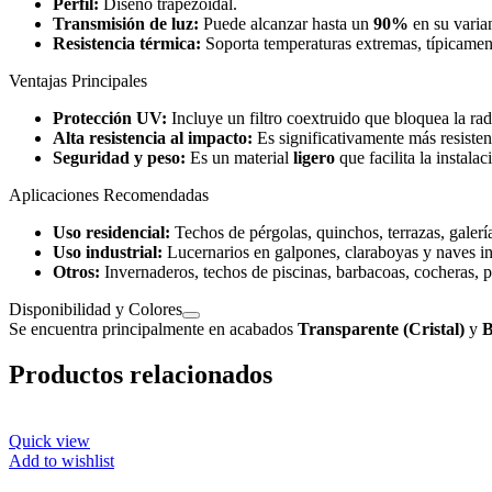
Perfil:
Diseño trapezoidal.
Transmisión de luz:
Puede alcanzar hasta un
90%
en su varian
Resistencia térmica:
Soporta temperaturas extremas, típicame
Ventajas Principales
Protección UV:
Incluye un filtro coextruido que bloquea la radi
Alta resistencia al impacto:
Es significativamente más resisten
Seguridad y peso:
Es un material
ligero
que facilita la instala
Aplicaciones Recomendadas
Uso residencial:
Techos de pérgolas, quinchos, terrazas, galería
Uso industrial:
Lucernarios en galpones, claraboyas y naves ind
Otros:
Invernaderos, techos de piscinas, barbacoas, cocheras, p
Disponibilidad y Colores
Se encuentra principalmente en acabados
Transparente (Cristal)
y
B
Productos relacionados
Quick view
Add to wishlist