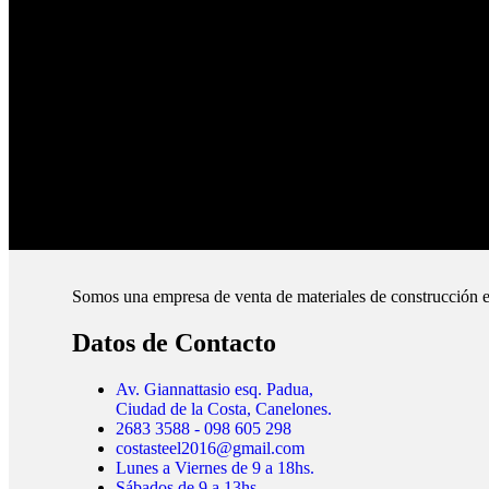
Pagos Seguros.
Pague online en nuestra web.
Envíos Montevideo e Interior.
Cubrimos todo el país.
Somos una empresa de venta de materiales de construcción e
Datos de Contacto
Av. Giannattasio esq. Padua,
Ciudad de la Costa, Canelones.
2683 3588 - 098 605 298
costasteel2016@gmail.com
Lunes a Viernes de 9 a 18hs.
Sábados de 9 a 13hs.