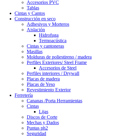
Accesorios PVC
Tablas
Cintas y Cantos
Construcción en seco
Adhesivos y Morteros
Aislación
Hidrofuga
Termoacústica
Cintas y cantoneras
Masillas
Molduras de poliestireno / madera
Perfiles Exteriores/ Steel Frame
Accesorios de Steel
Perfiles interiores / Drywall
Placas de madera
Placas de Yeso
Revestimiento Exterior
Ferretería
Cananas /Porta Herramientas
Cintas
Lijas
Discos de Corte
Mechas y Dados
Puntas ph2
Seguridad