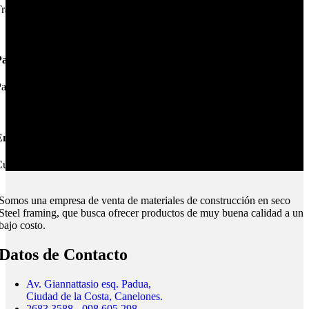
rabajamos las mejores marcas.
Pagos Seguros.
ague online en nuestra web.
nvíos Montevideo e Interior.
ubrimos todo el país.
Somos una empresa de venta de materiales de construcción en seco
Steel framing, que busca ofrecer productos de muy buena calidad a un
bajo costo.
Datos de Contacto
Av. Giannattasio esq. Padua,
Ciudad de la Costa, Canelones.
2683 3588 - 098 605 298