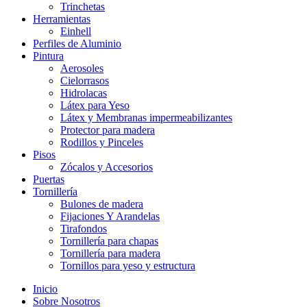
Trinchetas
Herramientas
Einhell
Perfiles de Aluminio
Pintura
Aerosoles
Cielorrasos
Hidrolacas
Látex para Yeso
Látex y Membranas impermeabilizantes
Protector para madera
Rodillos y Pinceles
Pisos
Zócalos y Accesorios
Puertas
Tornillería
Bulones de madera
Fijaciones Y Arandelas
Tirafondos
Tornillería para chapas
Tornillería para madera
Tornillos para yeso y estructura
Inicio
Sobre Nosotros