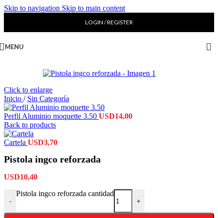
Skip to navigation
Skip to main content
LOGIN / REGISTER
MENU
Click to enlarge
Inicio
/
Sin Categoría
Perfil Aluminio moquette 3.50
USD
14,00
Back to products
Cartela
USD
3,70
Pistola ingco reforzada
USD
10,40
Pistola ingco reforzada cantidad
-
+