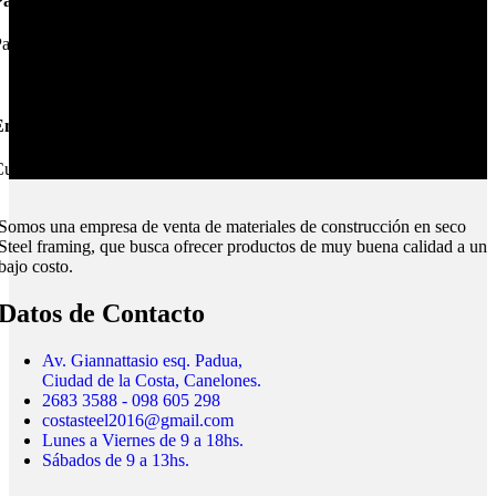
Pagos Seguros.
ague online en nuestra web.
nvíos Montevideo e Interior.
ubrimos todo el país.
Somos una empresa de venta de materiales de construcción en seco
Steel framing, que busca ofrecer productos de muy buena calidad a un
bajo costo.
Datos de Contacto
Av. Giannattasio esq. Padua,
Ciudad de la Costa, Canelones.
2683 3588 - 098 605 298
costasteel2016@gmail.com
Lunes a Viernes de 9 a 18hs.
Sábados de 9 a 13hs.