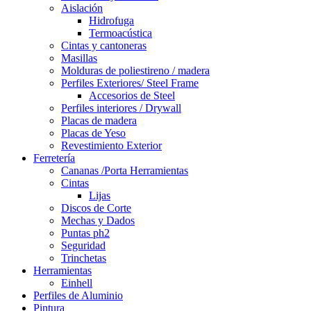
Aislación
Hidrofuga
Termoacústica
Cintas y cantoneras
Masillas
Molduras de poliestireno / madera
Perfiles Exteriores/ Steel Frame
Accesorios de Steel
Perfiles interiores / Drywall
Placas de madera
Placas de Yeso
Revestimiento Exterior
Ferretería
Cananas /Porta Herramientas
Cintas
Lijas
Discos de Corte
Mechas y Dados
Puntas ph2
Seguridad
Trinchetas
Herramientas
Einhell
Perfiles de Aluminio
Pintura