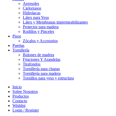
Aerosoles
Cielorrasos
Hidrolacas
Látex para Yeso
Látex y Membranas impermeabilizantes
Protector para madera
Rodillos y Pinceles
Pisos
Zócalos y Accesorios
Puertas
Tornillería
Bulones de madera
Fijaciones Y Arandelas
Tirafondos
Tornillería para chapas
Tornillería para madera
Tornillos para yeso y estructura
Inicio
Sobre Nosotros
Productos
Contacto
Wishlist
Login / Register