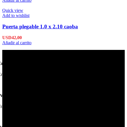
Añadir al carrito
Quick view
Add to wishlist
Puerta plegable 1.0 x 2.10 caoba
USD
42,00
Añadir al carrito
Envío en 24hs
nviamos su pedido en 24hs.
Productos de Calidad
rabajamos las mejores marcas.