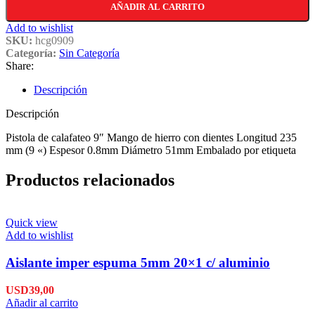
AÑADIR AL CARRITO
Add to wishlist
SKU:
hcg0909
Categoría:
Sin Categoría
Share:
Descripción
Descripción
Pistola de calafateo 9″ Mango de hierro con dientes Longitud 235
mm (9 «) Espesor 0.8mm Diámetro 51mm Embalado por etiqueta
Productos relacionados
Quick view
Add to wishlist
Aislante imper espuma 5mm 20×1 c/ aluminio
USD
39,00
Añadir al carrito