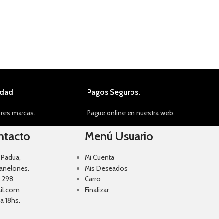
idad
Pagos Seguros.
res marcas.
Pague online en nuestra web.
ntacto
Menú Usuario
 Padua,
Mi Cuenta
Canelones.
Mis Deseados
 298
Carro
il.com
Finalizar
a 18hs.