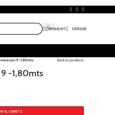
WISHLIST
USD
0,00
erminacion 9 -1,80mts
Back to products
n 9 -1,80mts
IR AL CARRITO