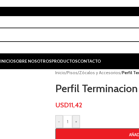
INICIO
SOBRE NOSOTROS
PRODUCTOS
CONTACTO
Inicio
/
Pisos
/
Zócalos y Accesorios
/
Perfil T
Perfil Terminacio
USD
11,42
-
+
AÑAD