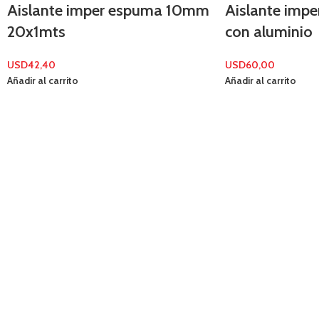
Aislante imper espuma 10mm
Aislante imp
20x1mts
con aluminio
USD
42,40
USD
60,00
Añadir al carrito
Añadir al carrito