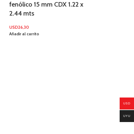
fenólico 15 mm CDX 1.22 x
2.44 mts
USD
26,30
Añadir al carrito
Perfil PGC 
18
USD
USD
83,98
Añadir al carrito
UYU