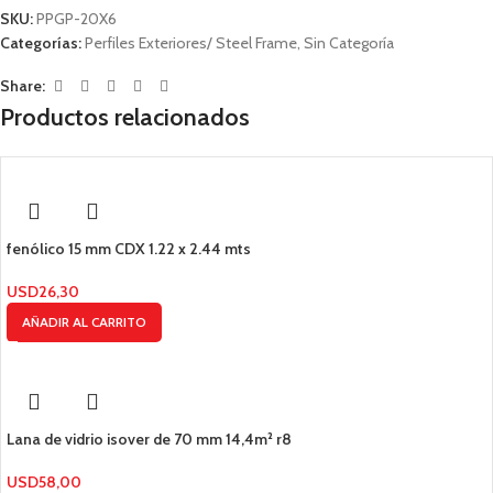
SKU:
PPGP-20X6
Categorías:
Perfiles Exteriores/ Steel Frame
,
Sin Categoría
Share:
Productos relacionados
fenólico 15 mm CDX 1.22 x 2.44 mts
USD
26,30
AÑADIR AL CARRITO
Lana de vidrio isover de 70 mm 14,4m² r8
USD
58,00