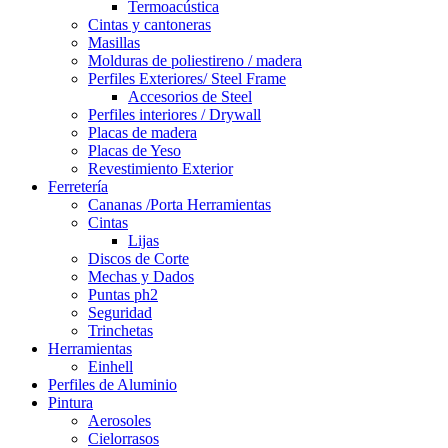
Termoacústica
Cintas y cantoneras
Masillas
Molduras de poliestireno / madera
Perfiles Exteriores/ Steel Frame
Accesorios de Steel
Perfiles interiores / Drywall
Placas de madera
Placas de Yeso
Revestimiento Exterior
Ferretería
Cananas /Porta Herramientas
Cintas
Lijas
Discos de Corte
Mechas y Dados
Puntas ph2
Seguridad
Trinchetas
Herramientas
Einhell
Perfiles de Aluminio
Pintura
Aerosoles
Cielorrasos