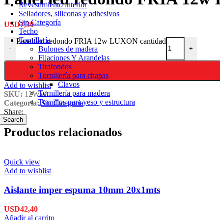
Revestimiento interior
Selladores, siliconas y adhesivos
Sin Categoría
USD
7,30
Techo
Tornillería
Panel led redondo FRIA 12w LUXON cantidad
Bulones de madera
-
+
Fijaciones Y Arandelas
Tirafondos
Tornillería para chapas
Clavos
Add to wishlist
Tornillería para madera
SKU:
12WW
Tornillos para yeso y estructura
Categoría:
Sin Categoría
Share:
Search
Productos relacionados
Quick view
Add to wishlist
Aislante imper espuma 10mm 20x1mts
USD
42,40
Añadir al carrito