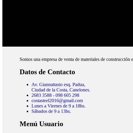
Pague online en nuestra web.
Envíos Montevideo e Interior.
Cubrimos todo el país.
Somos una empresa de venta de materiales de construcción e
Datos de Contacto
Av. Giannattasio esq. Padua,
Ciudad de la Costa, Canelones.
2683 3588 - 098 605 298
costasteel2016@gmail.com
Lunes a Viernes de 9 a 18hs.
Sábados de 9 a 13hs.
Menú Usuario