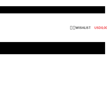
WISHLIST
USD
0,0