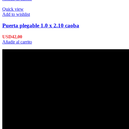
Quick view
Add to wishlist
Puerta plegable 1.0 x 2.10 caoba
USD
42,00
Añadir al carrito
Envío en 24hs
Enviamos su pedido en 24hs.
Productos de Calidad
Trabajamos las mejores marcas.
Pagos Seguros.