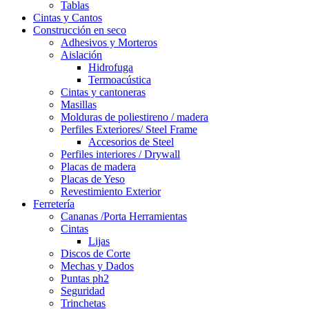
Tablas
Cintas y Cantos
Construcción en seco
Adhesivos y Morteros
Aislación
Hidrofuga
Termoacústica
Cintas y cantoneras
Masillas
Molduras de poliestireno / madera
Perfiles Exteriores/ Steel Frame
Accesorios de Steel
Perfiles interiores / Drywall
Placas de madera
Placas de Yeso
Revestimiento Exterior
Ferretería
Cananas /Porta Herramientas
Cintas
Lijas
Discos de Corte
Mechas y Dados
Puntas ph2
Seguridad
Trinchetas