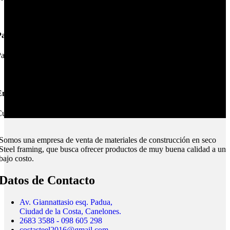
Pagos Seguros.
ague online en nuestra web.
nvíos Montevideo e Interior.
ubrimos todo el país.
Somos una empresa de venta de materiales de construcción en seco
Steel framing, que busca ofrecer productos de muy buena calidad a un
bajo costo.
Datos de Contacto
Av. Giannattasio esq. Padua,
Ciudad de la Costa, Canelones.
2683 3588 - 098 605 298
costasteel2016@gmail.com