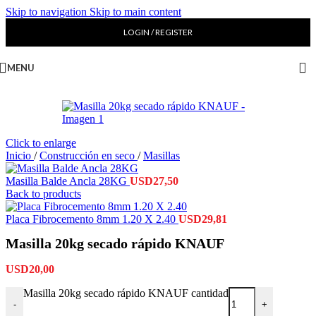
Skip to navigation
Skip to main content
LOGIN / REGISTER
MENU
Click to enlarge
Inicio
/
Construcción en seco
/
Masillas
Masilla Balde Ancla 28KG
USD
27,50
Back to products
Placa Fibrocemento 8mm 1.20 X 2.40
USD
29,81
Masilla 20kg secado rápido KNAUF
USD
20,00
Masilla 20kg secado rápido KNAUF cantidad
-
+