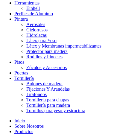
Herramientas
Einhell
Perfiles de Aluminio
Pintura
Aerosoles
Cielorrasos
Hidrolacas
Látex para Yeso
Látex y Membranas impermeabilizantes
Protector para madera
Rodillos y Pinceles
Pisos
Zócalos y Accesorios
Puertas
Tornillería
Bulones de madera
Fijaciones Y Arandelas
Tirafondos
Tornillería para chapas
Tornillería para madera
Tornillos para yeso y estructura
Inicio
Sobre Nosotros
Productos