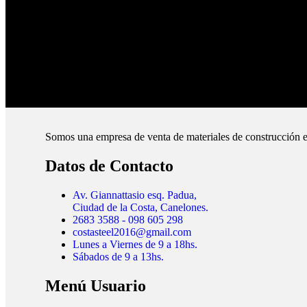
Pague online en nuestra web.
Envíos Montevideo e Interior.
Cubrimos todo el país.
Somos una empresa de venta de materiales de construcción e
Datos de Contacto
Av. Giannattasio esq. Padua,
Ciudad de la Costa, Canelones.
2683 3588 - 098 605 298
costasteel2016@gmail.com
Lunes a Viernes de 9 a 18hs.
Sábados de 9 a 13hs.
Menú Usuario