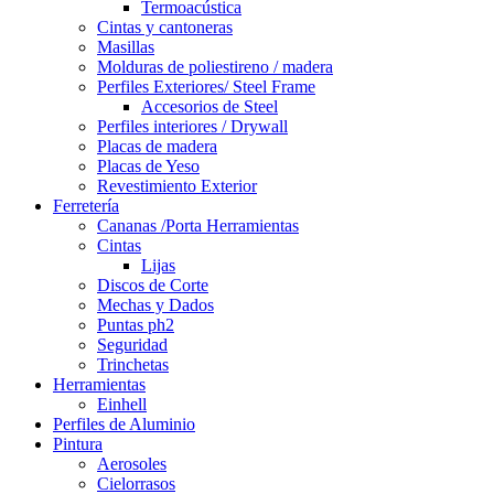
Termoacústica
Cintas y cantoneras
Masillas
Molduras de poliestireno / madera
Perfiles Exteriores/ Steel Frame
Accesorios de Steel
Perfiles interiores / Drywall
Placas de madera
Placas de Yeso
Revestimiento Exterior
Ferretería
Cananas /Porta Herramientas
Cintas
Lijas
Discos de Corte
Mechas y Dados
Puntas ph2
Seguridad
Trinchetas
Herramientas
Einhell
Perfiles de Aluminio
Pintura
Aerosoles
Cielorrasos