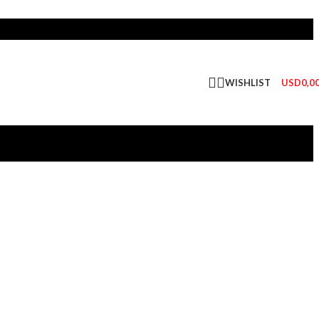
WISHLIST
USD
0,0