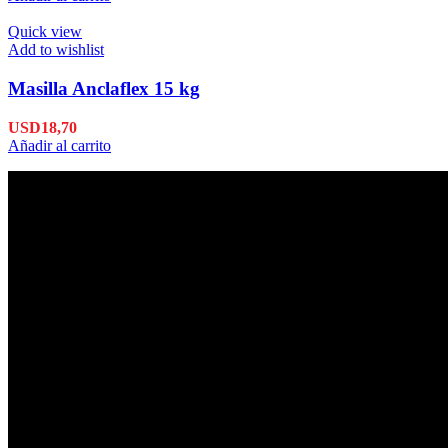
Quick view
Add to wishlist
Masilla Anclaflex 15 kg
USD
18,70
Añadir al carrito
Envío en 24hs
Enviamos su pedido en 24hs.
Productos de Calidad
Trabajamos las mejores marcas.
Pagos Seguros.