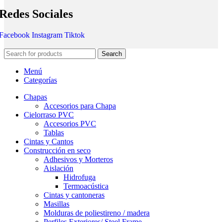
Redes Sociales
Facebook
Instagram
Tiktok
Search
Menú
Categorías
Chapas
Accesorios para Chapa
Cielorraso PVC
Accesorios PVC
Tablas
Cintas y Cantos
Construcción en seco
Adhesivos y Morteros
Aislación
Hidrofuga
Termoacústica
Cintas y cantoneras
Masillas
Molduras de poliestireno / madera
Perfiles Exteriores/ Steel Frame