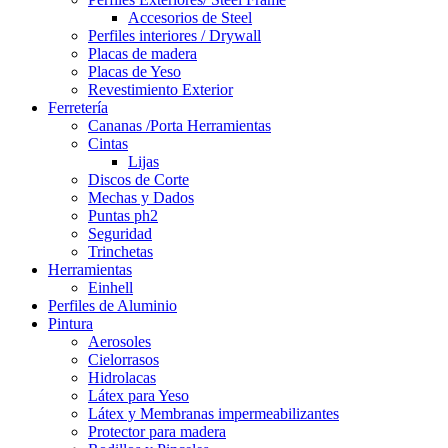
Accesorios de Steel
Perfiles interiores / Drywall
Placas de madera
Placas de Yeso
Revestimiento Exterior
Ferretería
Cananas /Porta Herramientas
Cintas
Lijas
Discos de Corte
Mechas y Dados
Puntas ph2
Seguridad
Trinchetas
Herramientas
Einhell
Perfiles de Aluminio
Pintura
Aerosoles
Cielorrasos
Hidrolacas
Látex para Yeso
Látex y Membranas impermeabilizantes
Protector para madera