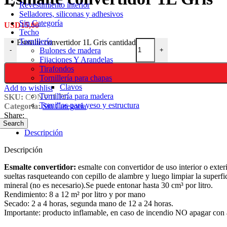
Revestimiento interior
Selladores, siliconas y adhesivos
Sin Categoría
USD
15,00
Techo
Tornillería
Esmalte convertidor 1L Gris cantidad
Bulones de madera
-
+
Fijaciones Y Arandelas
Tirafondos
Tornillería para chapas
Clavos
Add to wishlist
Tornillería para madera
SKU:
CONV1LTG
Tornillos para yeso y estructura
Categoría:
Sin Categoría
Share:
Search
Descripción
Descripción
Esmalte convertidor:
esmalte con convertidor de uso interior o exteri
sueltas rasqueteando con cepillo de alambre y luego limpiar la superfic
mineral (no es necesario).Se puede entonar hasta 30 cm³ por litro.
Rendimiento: 8 a 12 m² por litro y por mano
Secado: 2 a 4 horas, segunda mano de 12 a 24 horas.
Importante: producto inflamable, en caso de incendio NO apagar con ag