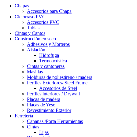
Chapas
Accesorios para Chapa
Cielorraso PVC
Accesorios PVC
Tablas
Cintas y Cantos
Construcción en seco
Adhesivos y Morteros
Aislación
Hidrofuga
Termoacústica
Cintas y cantoneras
Masillas
Molduras de poliestireno / madera
Perfiles Exteriores/ Steel Frame
Accesorios de Steel
Perfiles interiores / Drywall
Placas de madera
Placas de Yeso
Revestimiento Exterior
Ferretería
Cananas /Porta Herramientas
Cintas
Lijas