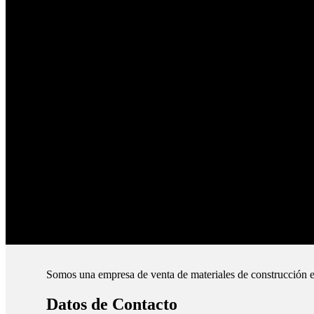
Enviamos su pedido en 24hs.
Productos de Calidad
Trabajamos las mejores marcas.
Pagos Seguros.
Pague online en nuestra web.
Envíos Montevideo e Interior.
Cubrimos todo el país.
Somos una empresa de venta de materiales de construcción e
Datos de Contacto