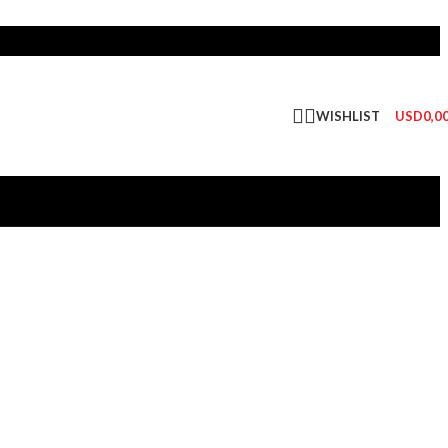
WISHLIST
USD
0,0