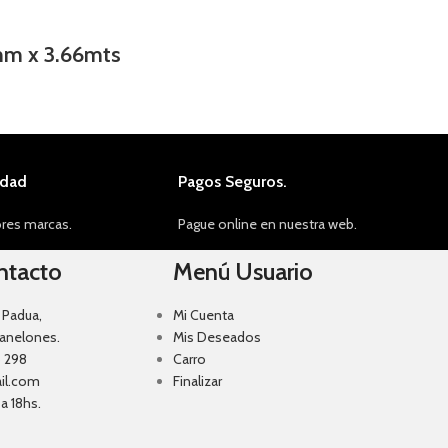
mm x 3.66mts
idad
Pagos Seguros.
res marcas.
Pague online en nuestra web.
ntacto
Menú Usuario
 Padua,
Mi Cuenta
Canelones.
Mis Deseados
 298
Carro
il.com
Finalizar
a 18hs.