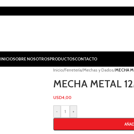
INICIO
SOBRE NOSOTROS
PRODUCTOS
CONTACTO
Inicio
/
Ferretería
/
Mechas y Dados
/
MECHA M
MECHA METAL 1
USD
4,00
-
+
AÑAD