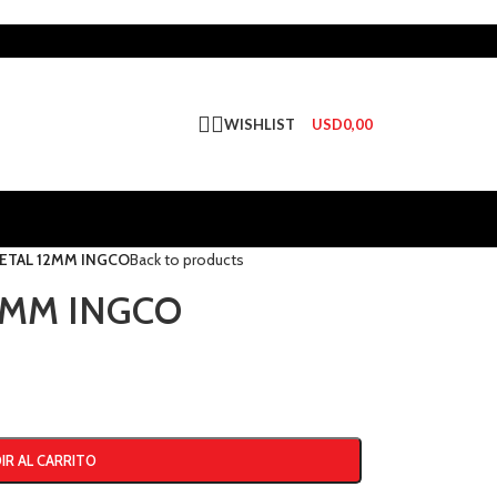
WISHLIST
USD
0,00
ETAL 12MM INGCO
Back to products
2MM INGCO
IR AL CARRITO