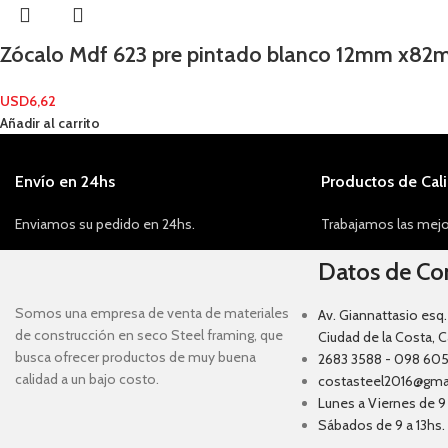
Zócalo Mdf 623 pre pintado blanco 12mm x82
USD
6,62
Añadir al carrito
Envío en 24hs
Productos de Cal
Enviamos su pedido en 24hs.
Trabajamos las mejo
Datos de Co
Somos una empresa de venta de materiales
Av. Giannattasio esq.
de construcción en seco Steel framing, que
Ciudad de la Costa, 
busca ofrecer productos de muy buena
2683 3588 - 098 605
calidad a un bajo costo.
costasteel2016@gma
Lunes a Viernes de 9 
Sábados de 9 a 13hs.