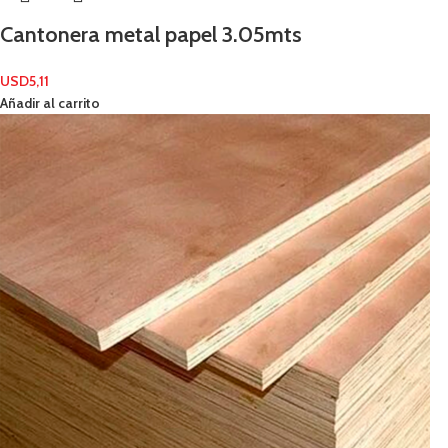
Cantonera metal papel 3.05mts
USD
5,11
Añadir al carrito