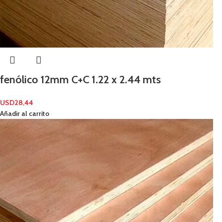
fenólico 12mm C+C 1.22 x 2.44 mts
USD
28,44
Añadir al carrito