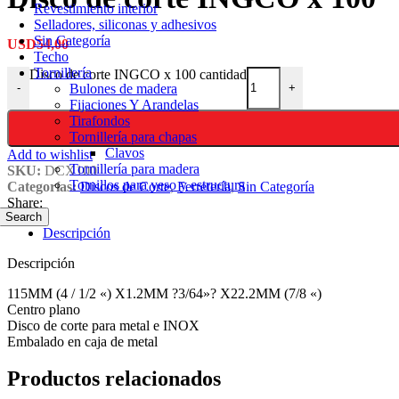
Revestimiento interior
Selladores, siliconas y adhesivos
Sin Categoría
USD
54,00
Techo
Tornillería
Disco de corte INGCO x 100 cantidad
Bulones de madera
-
+
Fijaciones Y Arandelas
Tirafondos
Tornillería para chapas
Clavos
Add to wishlist
Tornillería para madera
SKU:
DCX100
Tornillos para yeso y estructura
Categorías:
Discos de Corte
,
Ferretería
,
Sin Categoría
Share:
Search
Descripción
Descripción
115MM (4 / 1/2 «) X1.2MM ?3/64»? X22.2MM (7/8 «)
Centro plano
Disco de corte para metal e INOX
Embalado en caja de metal
Productos relacionados