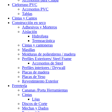
Accesorios para Chapa
Cielorraso PVC
Accesorios PVC
Tablas
Cintas y Cantos
Construcción en seco
Adhesivos y Morteros
Aislación
Hidrofuga
Termoacústica
Cintas y cantoneras
Masillas
Molduras de poliestireno / madera
Perfiles Exteriores/ Steel Frame
Accesorios de Steel
Perfiles interiores / Drywall
Placas de madera
Placas de Yeso
Revestimiento Exterior
Ferretería
Cananas /Porta Herramientas
Cintas
Lijas
Discos de Corte
Mechas y Dados