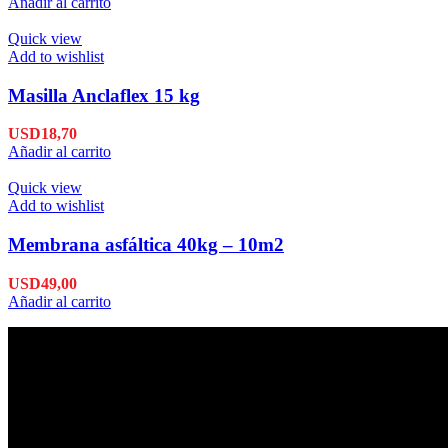
Añadir al carrito
Quick view
Add to wishlist
Masilla Anclaflex 15 kg
USD
18,70
Añadir al carrito
Quick view
Add to wishlist
Membrana asfáltica 40kg – 10m2
USD
49,00
Añadir al carrito
Envío en 24hs
Enviamos su pedido en 24hs.