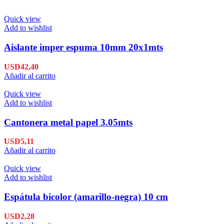
Quick view
Add to wishlist
Aislante imper espuma 10mm 20x1mts
USD
42,40
Añadir al carrito
Quick view
Add to wishlist
Cantonera metal papel 3.05mts
USD
5,11
Añadir al carrito
Quick view
Add to wishlist
Espátula bicolor (amarillo-negra) 10 cm
USD
2,28