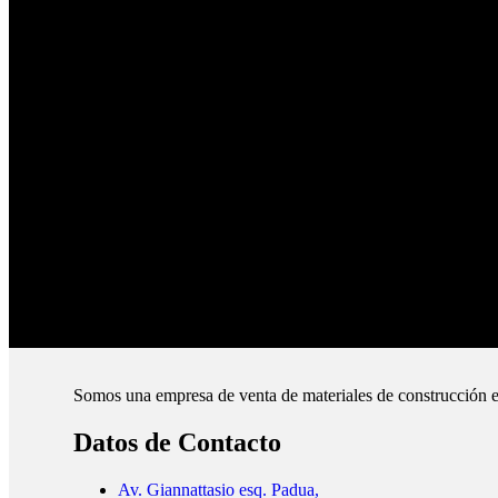
Productos de Calidad
Trabajamos las mejores marcas.
Pagos Seguros.
Pague online en nuestra web.
Envíos Montevideo e Interior.
Cubrimos todo el país.
Somos una empresa de venta de materiales de construcción e
Datos de Contacto
Av. Giannattasio esq. Padua,