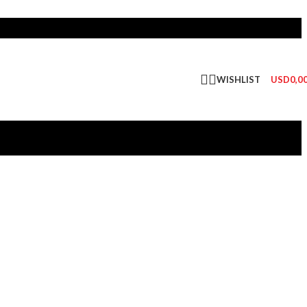
WISHLIST
USD
0,0