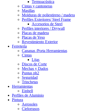
Termoacústica
Cintas y cantoneras
Masillas
Molduras de poliestireno / madera
Perfiles Exteriores/ Steel Frame
Accesorios de Steel
Perfiles interiores / Drywall
Placas de madera
Placas de Yeso
Revestimiento Exterior
Ferretería
Cananas /Porta Herramientas
Cintas
Lijas
Discos de Corte
Mechas y Dados
Puntas ph2
Seguridad
Trinchetas
Herramientas
Einhell
Perfiles de Aluminio
Pintura
Aerosoles
Cielorrasos