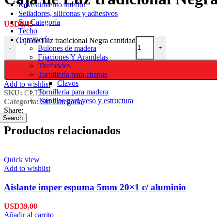
Revestimiento interior
Selladores, siliconas y adhesivos
Sin Categoría
USD
0,45
Techo
Tornillería
Caja de Luz tradicional Negra cantidad
Bulones de madera
-
+
Fijaciones Y Arandelas
Tirafondos
Tornillería para chapas
Clavos
Add to wishlist
Tornillería para madera
SKU:
CLTN
Tornillos para yeso y estructura
Categoría:
Sin Categoría
Share:
Search
Productos relacionados
Quick view
Add to wishlist
Aislante imper espuma 5mm 20×1 c/ aluminio
USD
39,00
Añadir al carrito