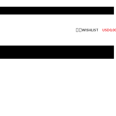
WISHLIST
USD
0,0