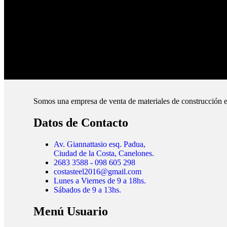
Pague online en nuestra web.
Envíos Montevideo e Interior.
Cubrimos todo el país.
Somos una empresa de venta de materiales de construcción e
Datos de Contacto
Av. Giannattasio esq. Padua,
Ciudad de la Costa, Canelones.
2683 3588 - 098 605 298
costasteel2016@gmail.com
Lunes a Viernes de 9 a 18hs.
Sábados de 9 a 13hs.
Menú Usuario