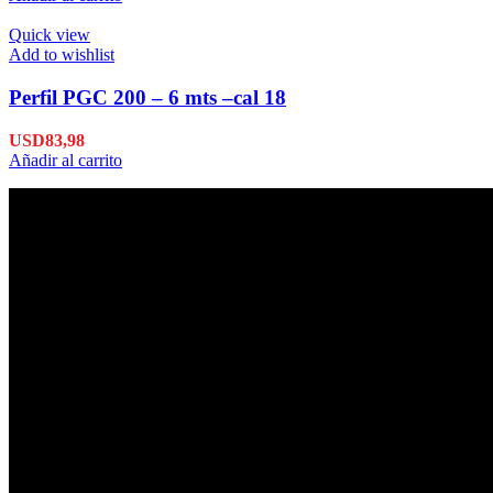
Quick view
Add to wishlist
Perfil PGC 200 – 6 mts –cal 18
USD
83,98
Añadir al carrito
Envío en 24hs
Enviamos su pedido en 24hs.
Productos de Calidad
Trabajamos las mejores marcas.
Pagos Seguros.