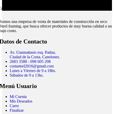
ubrimos todo el país.
Somos una empresa de venta de materiales de construcción en seco
Steel framing, que busca ofrecer productos de muy buena calidad a un
bajo costo.
Datos de Contacto
Av. Giannattasio esq. Padua,
Ciudad de la Costa, Canelones.
2683 3588 - 098 605 298
costasteel2016@gmail.com
Lunes a Viernes de 9 a 18hs.
Sábados de 9 a 13hs.
Menú Usuario
Mi Cuenta
Mis Deseados
Carro
Finalizar