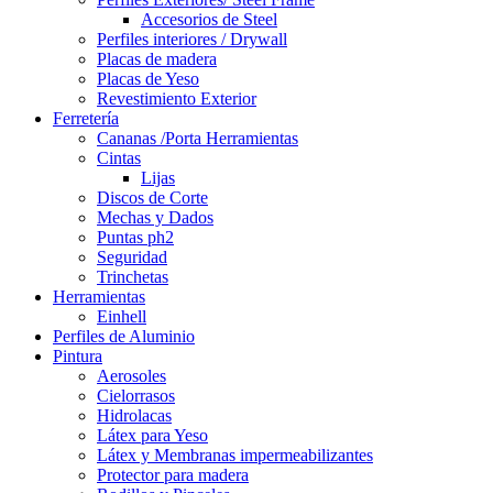
Accesorios de Steel
Perfiles interiores / Drywall
Placas de madera
Placas de Yeso
Revestimiento Exterior
Ferretería
Cananas /Porta Herramientas
Cintas
Lijas
Discos de Corte
Mechas y Dados
Puntas ph2
Seguridad
Trinchetas
Herramientas
Einhell
Perfiles de Aluminio
Pintura
Aerosoles
Cielorrasos
Hidrolacas
Látex para Yeso
Látex y Membranas impermeabilizantes
Protector para madera