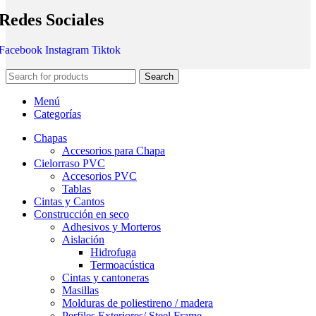
Redes Sociales
Facebook
Instagram
Tiktok
Search
Menú
Categorías
Chapas
Accesorios para Chapa
Cielorraso PVC
Accesorios PVC
Tablas
Cintas y Cantos
Construcción en seco
Adhesivos y Morteros
Aislación
Hidrofuga
Termoacústica
Cintas y cantoneras
Masillas
Molduras de poliestireno / madera
Perfiles Exteriores/ Steel Frame