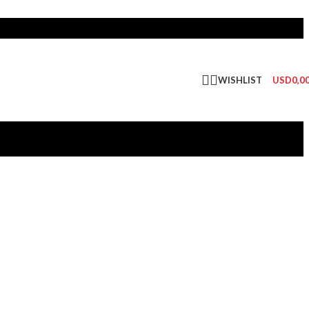
WISHLIST
USD
0,0