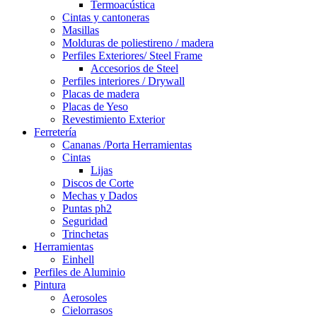
Termoacústica
Cintas y cantoneras
Masillas
Molduras de poliestireno / madera
Perfiles Exteriores/ Steel Frame
Accesorios de Steel
Perfiles interiores / Drywall
Placas de madera
Placas de Yeso
Revestimiento Exterior
Ferretería
Cananas /Porta Herramientas
Cintas
Lijas
Discos de Corte
Mechas y Dados
Puntas ph2
Seguridad
Trinchetas
Herramientas
Einhell
Perfiles de Aluminio
Pintura
Aerosoles
Cielorrasos