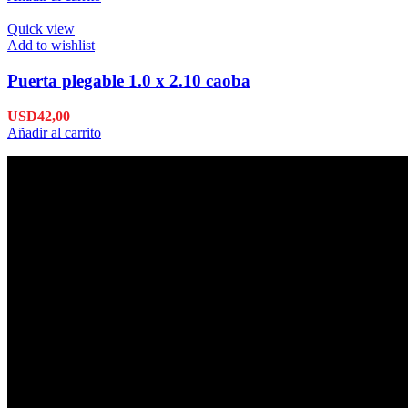
Quick view
Add to wishlist
Puerta plegable 1.0 x 2.10 caoba
USD
42,00
Añadir al carrito
Envío en 24hs
Enviamos su pedido en 24hs.
Productos de Calidad
Trabajamos las mejores marcas.
Pagos Seguros.