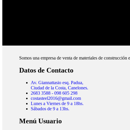
Pague online en nuestra web.
Envíos Montevideo e Interior.
Cubrimos todo el país.
Somos una empresa de venta de materiales de construcción e
Datos de Contacto
Av. Giannattasio esq. Padua,
Ciudad de la Costa, Canelones.
2683 3588 - 098 605 298
costasteel2016@gmail.com
Lunes a Viernes de 9 a 18hs.
Sábados de 9 a 13hs.
Menú Usuario