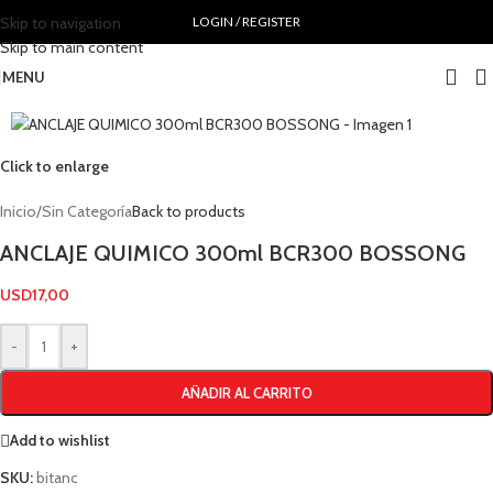
Skip to navigation
LOGIN / REGISTER
Skip to main content
MENU
Click to enlarge
Inicio
/
Sin Categoría
Back to products
ANCLAJE QUIMICO 300ml BCR300 BOSSONG
USD
17,00
-
+
AÑADIR AL CARRITO
Add to wishlist
SKU:
bitanc