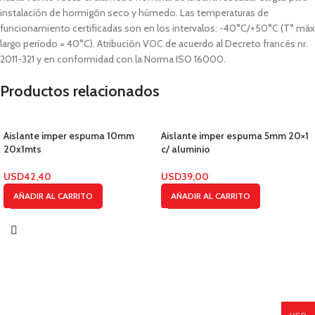
instalación de hormigón seco y húmedo. Las temperaturas de
funcionamiento certificadas son en los intervalos: -40°C/+50°C (T° máx
largo período = 40°C). Atribución VOC de acuerdo al Decreto francés nr.
2011-321 y en conformidad con la Norma ISO 16000.
Productos relacionados
Aislante imper espuma 10mm
Aislante imper espuma 5mm 20×1
20x1mts
c/ aluminio
USD
42,40
USD
39,00
AÑADIR AL CARRITO
AÑADIR AL CARRITO