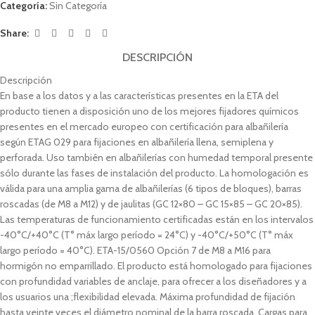
Categoría:
Sin Categoría
Share:
DESCRIPCIÓN
Descripción
En base a los datos y a las características presentes en la ETA del
producto tienen a disposición uno de los mejores fijadores químicos
presentes en el mercado europeo con certificación para albañilería
según ETAG 029 para fijaciones en albañilería llena, semiplena y
perforada. Uso también en albañilerías con humedad temporal presente
sólo durante las fases de instalación del producto. La homologación es
válida para una amplia gama de albañilerías (6 tipos de bloques), barras
roscadas (de M8 a M12) y de jaulitas (GC 12×80 – GC 15×85 – GC 20×85).
Las temperaturas de funcionamiento certificadas están en los intervalos
-40°C/+40°C (T° máx largo período = 24°C) y -40°C/+50°C (T° máx
largo período = 40°C). ETA-15/0560 Opción 7 de M8 a M16 para
hormigón no emparrillado. El producto está homologado para fijaciones
con profundidad variables de anclaje, para ofrecer a los diseñadores y a
los usuarios una ;flexibilidad elevada. Máxima profundidad de fijación
hasta veinte veces el diámetro nominal de la barra roscada. Cargas para