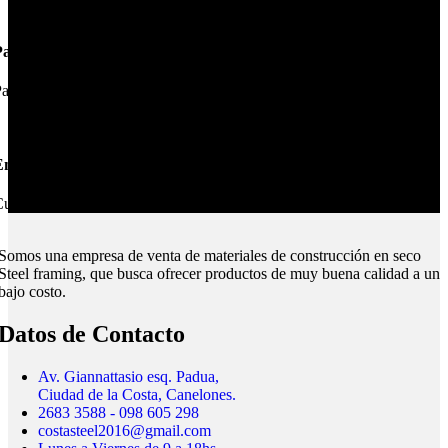
Pagos Seguros.
ague online en nuestra web.
nvíos Montevideo e Interior.
ubrimos todo el país.
Somos una empresa de venta de materiales de construcción en seco
Steel framing, que busca ofrecer productos de muy buena calidad a un
bajo costo.
Datos de Contacto
Av. Giannattasio esq. Padua,
Ciudad de la Costa, Canelones.
2683 3588 - 098 605 298
costasteel2016@gmail.com