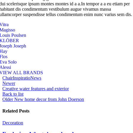
dui scelerisque ipsum montes montes id a a.In tempor a a eu etiam per
habitant dis condimentum vestibulum augue vivamus massa
ullamcorper suspendisse tellus condimentum enim nunc varius sem dis.
Vitra
Magisso
Louis Poulsen
KLÖBER
Joseph Joseph
Hay
Flos
Eva Solo
Alessi
VIEW ALL BRANDS
Chair
Inspiratio
News
Newer
Creative water features and exterior
Back to list
Older
New home decor from John Doerson
Related Posts
Decoration