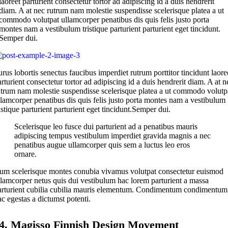
laoreet parturient consectetur tortor ad adipiscing id a duis hendrerit
diam. A at nec rutrum nam molestie suspendisse scelerisque platea a ut
commodo volutpat ullamcorper penatibus dis quis felis justo porta
montes nam a vestibulum tristique parturient parturient eget tincidunt.
Semper dui.
urus lobortis senectus faucibus imperdiet rutrum porttitor tincidunt laore
arturient consectetur tortor ad adipiscing id a duis hendrerit diam. A at n
utrum nam molestie suspendisse scelerisque platea a ut commodo volutp
llamcorper penatibus dis quis felis justo porta montes nam a vestibulum
istique parturient parturient eget tincidunt.Semper dui.
Scelerisque leo fusce dui parturient ad a penatibus mauris
adipiscing tempus vestibulum imperdiet gravida magnis a nec
penatibus augue ullamcorper quis sem a luctus leo eros
ornare.
um scelerisque montes conubia vivamus volutpat consectetur euismod
llamcorper netus quis dui vestibulum hac lorem parturient a massa
arturient cubilia cubilia mauris elementum. Condimentum condimentum
ac egestas a dictumst potenti.
4.
Magisso Finnish Design Movement