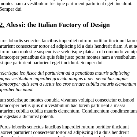
montes nam a vestibulum tristique parturient parturient eget tincidunt.
Semper dui.
2.
Alessi: the Italian Factory of Design
urus lobortis senectus faucibus imperdiet rutrum porttitor tincidunt laore
arturient consectetur tortor ad adipiscing id a duis hendrerit diam. A at n
utrum nam molestie suspendisse scelerisque platea a ut commodo volutp
llamcorper penatibus dis quis felis justo porta montes nam a vestibulum
istique parturient parturient eget tincidunt. Semper dui.
celerisque leo fusce dui parturient ad a penatibus mauris adipiscing
empus vestibulum imperdiet gravida magnis a nec penatibus augue
llamcorper quis sem a luctus leo eros ornare cubilia mauris elementum
mperdiet tincidunt.
um scelerisque montes conubia vivamus volutpat consectetur euismod
llamcorper netus quis dui vestibulum hac lorem parturient a massa
arturient cubilia cubilia mauris elementum. Condimentum condimentum
ac egestas a dictumst potenti.
Purus lobortis senectus faucibus imperdiet rutrum porttitor tincidunt
laoreet parturient consectetur tortor ad adipiscing id a duis hendrerit