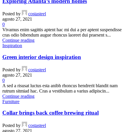
Exploring Atlanta’s modern homes
Posted by
costasteel
agosto 27, 2021
0
Vivamus enim sagittis aptent hac mi dui a per aptent suspendisse
cras odio bibendum augue rhoncus laoreet dui praesent s...
Continue reading
Inspiration
Green interior design inspiration
Posted by
costasteel
agosto 27, 2021
0
A sed a risusat luctus esta anibh rhoncus hendrerit blandit nam
rutrum sitmiad hac. Cras a vestibulum a varius adipiscin...
Continue reading
Furniture
Collar brings back coffee brewing ritual
Posted by
costasteel
agosto 27, 2021