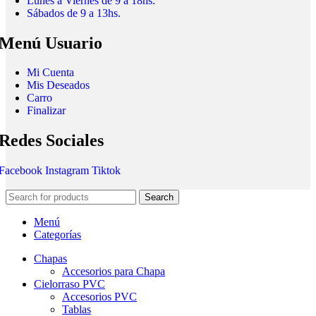
Lunes a Viernes de 9 a 18hs.
Sábados de 9 a 13hs.
Menú Usuario
Mi Cuenta
Mis Deseados
Carro
Finalizar
Redes Sociales
Facebook
Instagram
Tiktok
Search
Menú
Categorías
Chapas
Accesorios para Chapa
Cielorraso PVC
Accesorios PVC
Tablas