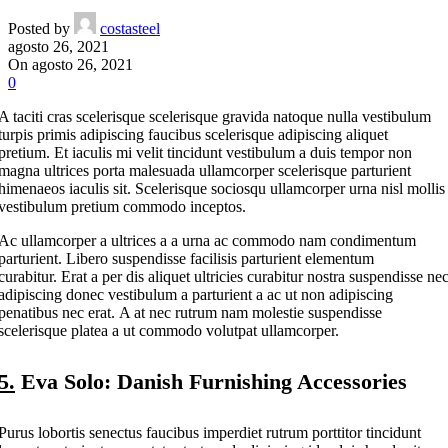
Posted by
costasteel
agosto 26, 2021
On agosto 26, 2021
0
A taciti cras scelerisque scelerisque gravida natoque nulla vestibulum
turpis primis adipiscing faucibus scelerisque adipiscing aliquet
pretium. Et iaculis mi velit tincidunt vestibulum a duis tempor non
magna ultrices porta malesuada ullamcorper scelerisque parturient
himenaeos iaculis sit. Scelerisque sociosqu ullamcorper urna nisl mollis
vestibulum pretium commodo inceptos.
Ac ullamcorper a ultrices a a urna ac commodo nam condimentum
parturient. Libero suspendisse facilisis parturient elementum
curabitur. Erat a per dis aliquet ultricies curabitur nostra suspendisse ne
adipiscing donec vestibulum a parturient a ac ut non adipiscing
penatibus nec erat. A at nec rutrum nam molestie suspendisse
scelerisque platea a ut commodo volutpat ullamcorper.
5.
Eva Solo: Danish Furnishing Accessories
Purus lobortis senectus faucibus imperdiet rutrum porttitor tincidunt