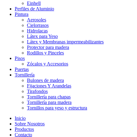
Einhell
Perfiles de Aluminio
Pintura
Aerosoles
Cielorrasos
Hidrolacas
Látex para Yeso
Látex y Membranas impermeabilizantes
Protector para madera
Rodillos y Pinceles
Pisos
Zócalos y Accesorios
Puertas
Tornillería
Bulones de madera
Fijaciones Y Arandelas
Tirafondos
Tornillería para chapas
Tornillería para madera
Tornillos para yeso y estructura
Inicio
Sobre Nosotros
Productos
Contacto