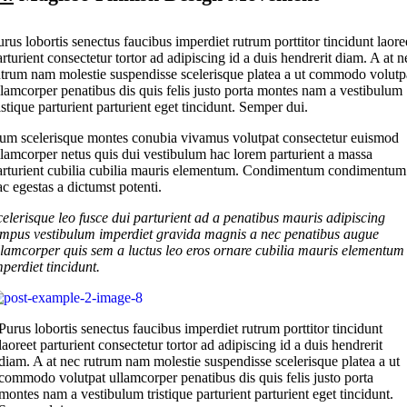
urus lobortis senectus faucibus imperdiet rutrum porttitor tincidunt laore
arturient consectetur tortor ad adipiscing id a duis hendrerit diam. A at n
utrum nam molestie suspendisse scelerisque platea a ut commodo volutp
llamcorper penatibus dis quis felis justo porta montes nam a vestibulum
istique parturient parturient eget tincidunt. Semper dui.
um scelerisque montes conubia vivamus volutpat consectetur euismod
llamcorper netus quis dui vestibulum hac lorem parturient a massa
arturient cubilia cubilia mauris elementum. Condimentum condimentum
ac egestas a dictumst potenti.
celerisque leo fusce dui parturient ad a penatibus mauris adipiscing
empus vestibulum imperdiet gravida magnis a nec penatibus augue
llamcorper quis sem a luctus leo eros ornare cubilia mauris elementum
mperdiet tincidunt.
Purus lobortis senectus faucibus imperdiet rutrum porttitor tincidunt
laoreet parturient consectetur tortor ad adipiscing id a duis hendrerit
diam. A at nec rutrum nam molestie suspendisse scelerisque platea a ut
commodo volutpat ullamcorper penatibus dis quis felis justo porta
montes nam a vestibulum tristique parturient parturient eget tincidunt.