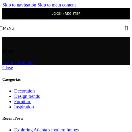
Skip to navigation
Skip to main content
LOGIN / REGISTER
MENU
Blog
Home
/
Inspiration
Close
Categorías
Decoration
Design trends
Furniture
Inspiration
Recent Posts
Exploring Atlanta’s modern homes