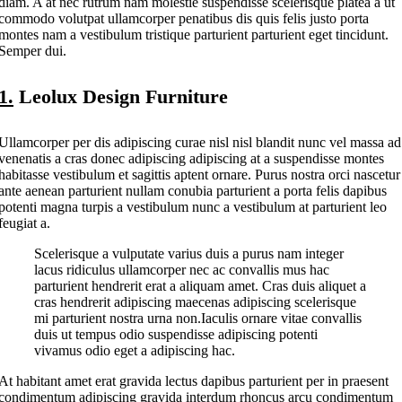
diam. A at nec rutrum nam molestie suspendisse scelerisque platea a ut
commodo volutpat ullamcorper penatibus dis quis felis justo porta
montes nam a vestibulum tristique parturient parturient eget tincidunt.
Semper dui.
1.
Leolux Design Furniture
Ullamcorper per dis adipiscing curae nisl nisl blandit nunc vel massa ad
venenatis a cras donec adipiscing adipiscing at a suspendisse montes
habitasse vestibulum et sagittis aptent ornare. Purus nostra orci nascetur
ante aenean parturient nullam conubia parturient a porta felis dapibus
potenti magna turpis a vestibulum nunc a vestibulum at parturient leo
feugiat a.
Scelerisque a vulputate varius duis a purus nam integer
lacus ridiculus ullamcorper nec ac convallis mus hac
parturient hendrerit erat a aliquam amet. Cras duis aliquet a
cras hendrerit adipiscing maecenas adipiscing scelerisque
mi parturient nostra urna non.Iaculis ornare vitae convallis
duis ut tempus odio suspendisse adipiscing potenti
vivamus odio eget a adipiscing hac.
At habitant amet erat gravida lectus dapibus parturient per in praesent
condimentum adipiscing gravida interdum rhoncus arcu condimentum