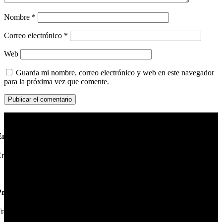
Nombre
*
Correo electrónico
*
Web
Guarda mi nombre, correo electrónico y web en este navegador
para la próxima vez que comente.
Envío en 24hs
nviamos su pedido en 24hs.
Productos de Calidad
rabajamos las mejores marcas.