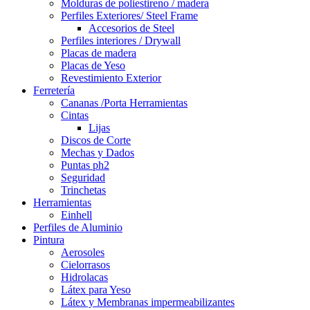
Molduras de poliestireno / madera
Perfiles Exteriores/ Steel Frame
Accesorios de Steel
Perfiles interiores / Drywall
Placas de madera
Placas de Yeso
Revestimiento Exterior
Ferretería
Cananas /Porta Herramientas
Cintas
Lijas
Discos de Corte
Mechas y Dados
Puntas ph2
Seguridad
Trinchetas
Herramientas
Einhell
Perfiles de Aluminio
Pintura
Aerosoles
Cielorrasos
Hidrolacas
Látex para Yeso
Látex y Membranas impermeabilizantes