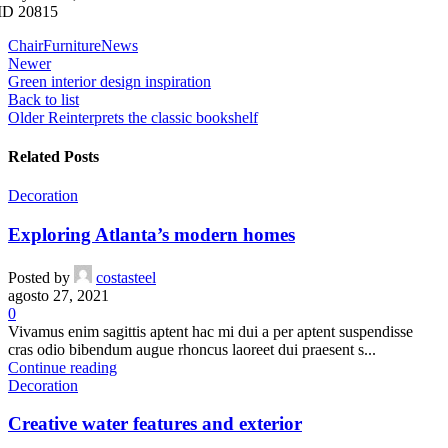
D 20815
Chair
Furniture
News
Newer
Green interior design inspiration
Back to list
Older
Reinterprets the classic bookshelf
Related Posts
Decoration
Exploring Atlanta’s modern homes
Posted by
costasteel
agosto 27, 2021
0
Vivamus enim sagittis aptent hac mi dui a per aptent suspendisse
cras odio bibendum augue rhoncus laoreet dui praesent s...
Continue reading
Decoration
Creative water features and exterior