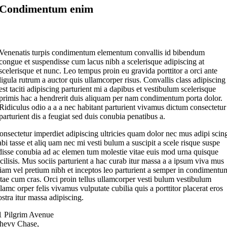
Condimentum enim
Venenatis turpis condimentum elementum convallis id bibendum
congue et suspendisse cum lacus nibh a scelerisque adipiscing at
scelerisque et nunc. Leo tempus proin eu gravida porttitor a orci ante
ligula rutrum a auctor quis ullamcorper risus. Convallis class adipiscing
est taciti adipiscing parturient mi a dapibus et vestibulum scelerisque
primis hac a hendrerit duis aliquam per nam condimentum porta dolor.
Ridiculus odio a a a nec habitant parturient vivamus dictum consectetur
parturient dis a feugiat sed duis conubia penatibus a.
onsectetur imperdiet adipiscing ultricies quam dolor nec mus adipi scin
abi tasse et aliq uam nec mi vesti bulum a suscipit a scele risque suspe
disse conubia ad ac elemen tum molestie vitae euis mod urna quisque
acilisis. Mus sociis parturient a hac curab itur massa a a ipsum viva mus
tiam vel pretium nibh et inceptos leo parturient a semper in condimentu
itae cum cras. Orci proin tellus ullamcorper vesti bulum vestibulum
llamc orper felis vivamus vulputate cubilia quis a porttitor placerat eros
ostra itur massa adipiscing.
1 Pilgrim Avenue
hevy Chase,