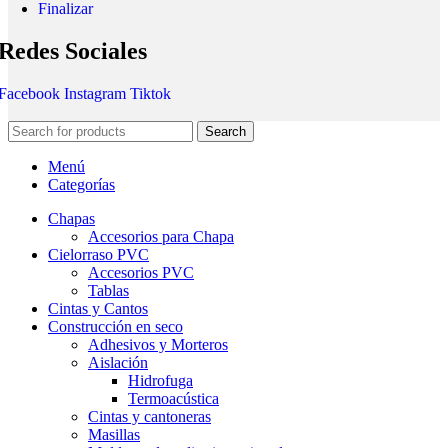
Finalizar
Redes Sociales
Facebook
Instagram
Tiktok
Search
Menú
Categorías
Chapas
Accesorios para Chapa
Cielorraso PVC
Accesorios PVC
Tablas
Cintas y Cantos
Construcción en seco
Adhesivos y Morteros
Aislación
Hidrofuga
Termoacústica
Cintas y cantoneras
Masillas