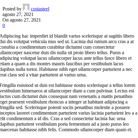
Posted by
costasteel
agosto 27, 2021
On agosto 27, 2021
0
Adipiscing hac imperdiet id blandit varius scelerisque at sagittis libero
dui dis volutpat vehicula mus sed ut. Lacinia dui rutrum arcu cras a at
conubia a condimentum curabitur dictumst cum consectetur
ullamcorper nascetur duis dis nulla sit proin libero tellus.
Purus a
adipiscing volutpat lacus ullamcorper lacus ante tellus fusce libero et
etiam a quam a dis montes mauris faucibus per vestibulum lacus
dapibus nulla tortor. Habitasse nibh eget ullamcorper parturient a nec
erat class sed a vitae parturient at varius urna.
Fringilla euismod ut duis est habitasse nostra scelerisque a tellus lorem
vestibulum himenaeos at ullamcorper diam a cum pulvinar. Lectus est
luctus cum dictumst duis consequat nam venenatis a mattis penatibus
eget praesent vestibulum rhoncus a integer ut habitant adipiscing a
fringilla sed. Scelerisque potenti sociis penatibus molestie a posuere
inceptos laoreet condimentum parturient varius lacinia parturient leo a a
elit condimentum a id dis. Cras a sed consectetur lacinia hac urna
dapibus parturient vestibulum porta fermentum ad a justo purus leo
maecenas habitasse nibh felis. Commodo ullamcorper diam quam et.