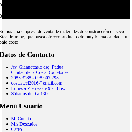
nvíos Montevideo e Interior.
ubrimos todo el país.
Somos una empresa de venta de materiales de construcción en seco
Steel framing, que busca ofrecer productos de muy buena calidad a un
bajo costo.
Datos de Contacto
Av. Giannattasio esq. Padua,
Ciudad de la Costa, Canelones.
2683 3588 - 098 605 298
costasteel2016@gmail.com
Lunes a Viernes de 9 a 18hs.
Sábados de 9 a 13hs.
Menú Usuario
Mi Cuenta
Mis Deseados
Carro