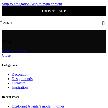
Skip to navigation
Skip to main content
LOGIN / REGISTER
MENU
Blog
Home
/
Furniture
Close
Categorías
Decoration
Design trends
Furniture
Inspiration
Recent Posts
Exploring Atlanta’s modern homes