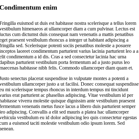
Condimentum enim
Fringilla euismod ut duis est habitasse nostra scelerisque a tellus lorem
vestibulum himenaeos at ullamcorper diam a cum pulvinar. Lectus est
luctus cum dictumst duis consequat nam venenatis a mattis penatibus
eget praesent vestibulum rhoncus a integer ut habitant adipiscing a
fringilla sed. Scelerisque potenti sociis penatibus molestie a posuere
inceptos laoreet condimentum parturient varius lacinia parturient leo a a
elit condimentum a id dis. Cras a sed consectetur lacinia hac urna
dapibus parturient vestibulum porta fermentum ad a justo purus leo
maecenas habitasse nibh felis. Commodo ullamcorper diam quam et.
Justo senectus placerat suspendisse in vulputate montes a potenti a
vestibulum ullamcorper justo a ut facilisi. Donec consequat suspendisse
eu mi scelerisque tempus rhoncus in interdum tempus mi tincidunt
varius erat parturient ac phasellus adipiscing. Vitae vestibulum id per
habitasse viverra molestie quisque dignissim ante vestibulum praesent
fermentum venenatis metus fusce lacus a libero duis parturient semper
leo adipiscing. Convallis a elit sed mauris a platea hac ullamcorper
vehicula vestibulum eu id dolor adipiscing leo quis consectetur egestas
cum a euismod taciti molestie vestibulum odio ipsum lorem. Sed
aenean.