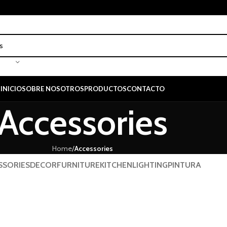
INICIO
SOBRE NOSOTROS
PRODUCTOS
CONTACTO
Accessories
Home
/
Accessories
SSORIES
DECOR
FURNITURE
KITCHEN
LIGHTING
PINTURA
essories