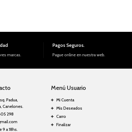
idad
Pagos Seguros.
res marcas.
Pague online en nuestra web.
acto
Menú Usuario
sq. Padua,
Mi Cuenta
a, Canelones.
Mis Deseados
605 298
Carro
gmail.com
Finalizar
 9 a 18hs.