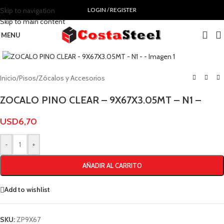
Skip to navigation
LOGIN / REGISTER
Skip to main content
MENU
Click to enlarge
Inicio
/
Pisos
/
Zócalos y Accesorios
ZOCALO PINO CLEAR – 9X67X3.05MT – N1 –
USD
6,70
-
+
AÑADIR AL CARRITO
Add to wishlist
SKU:
ZP9X67