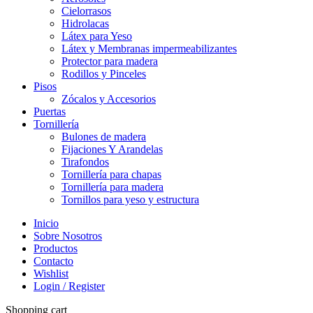
Cielorrasos
Hidrolacas
Látex para Yeso
Látex y Membranas impermeabilizantes
Protector para madera
Rodillos y Pinceles
Pisos
Zócalos y Accesorios
Puertas
Tornillería
Bulones de madera
Fijaciones Y Arandelas
Tirafondos
Tornillería para chapas
Tornillería para madera
Tornillos para yeso y estructura
Inicio
Sobre Nosotros
Productos
Contacto
Wishlist
Login / Register
Shopping cart