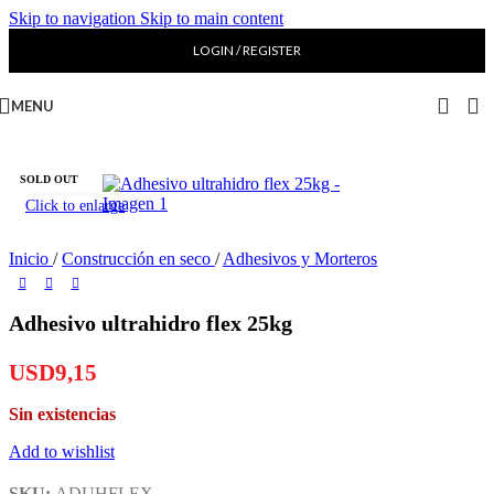
Skip to navigation
Skip to main content
LOGIN / REGISTER
MENU
SOLD OUT
Click to enlarge
Inicio
/
Construcción en seco
/
Adhesivos y Morteros
Adhesivo ultrahidro flex 25kg
USD
9,15
Sin existencias
Add to wishlist
SKU:
ADUHFLEX