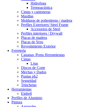
Hidrofuga
Termoacústica
Cintas y cantoneras
Masillas
Molduras de poliestireno / madera
Perfiles Exteriores/ Steel Frame
Accesorios de Steel
Perfiles interiores / Drywall
Placas de madera
Placas de Yeso
Revestimiento Exterior
Ferretería
Cananas /Porta Herramientas
Cintas
Lijas
Discos de Corte
Mechas y Dados
Puntas ph2
Seguridad
Trinchetas
Herramientas
Einhell
Perfiles de Aluminio
Pintura
Aerosoles