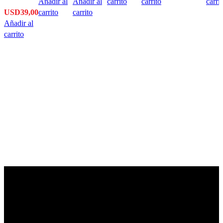
Añadir al
Añadir al
carrito
carrito
carri
USD
39,00
carrito
carrito
Añadir al
carrito
Envío en 24hs
Enviamos su pedido en 24hs.